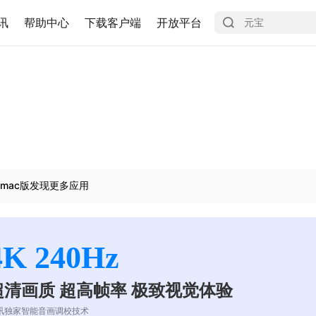
讯
帮助中心
下载客户端
开放平台
mac版发现更多应用
4K 240Hz
超清画质 超高帧率 极致视觉体验
讯独家智能音画调校技术