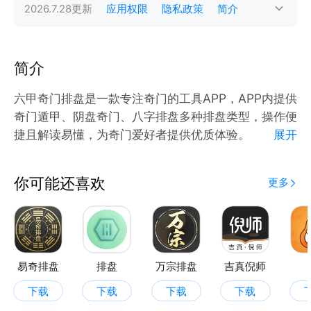
2026.7.28
更新
应用权限
隐私政策
简介
简介
六甲奇门排盘是一款专注奇门的工具APP，APP内提供
奇门遁甲、阴盘奇门、八字排盘多种排盘类型，操作便
捷且解读易懂，为奇门爱好者提供优质体验。
展开
【奇门遁甲】
--支持转盘、坤宫、阴艮阳坤、拆补、茅山、置闰等方
你可能还喜欢
更多
式
--支持多种暗干排法，转盘寄宫
【八字排盘】
一键开始排盘，清晰呈现天干地支排布，推演大运流年
走势，支持自定义断事笔记，随时记录您的命理感悟与
易奇排盘
排盘
万宗排盘
吉真倪师
分析思路。
下载
下载
下载
下载