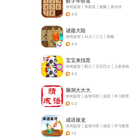
数字华容道
休闲益智
|
华容道
|
烧脑
|
多比特
4.9
谜题大陆
休闲益智
|
SLG
|
三七
|
策略
4.4
宝宝来找茬
休闲益智
|
眼力
|
宝宝巴士
|
儿童游戏
4.5
脑洞大大大
休闲益智
|
益智问答
|
成语
|
学习教育
0.0
成语接龙
休闲益智
|
益智问答
|
成语
|
学习教育
1.0