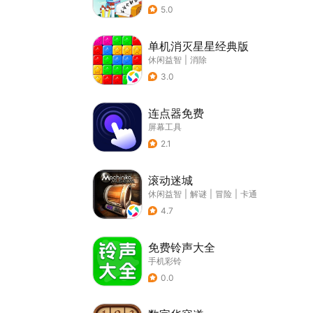
5.0
单机消灭星星经典版
休闲益智
|
消除
3.0
连点器免费
屏幕工具
2.1
滚动迷城
休闲益智
|
解谜
|
冒险
|
卡通
4.7
免费铃声大全
手机彩铃
0.0