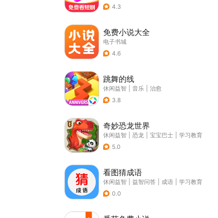
4.3
免费小说大全
电子书城
4.6
跳舞的线
休闲益智
|
音乐
|
治愈
3.8
奇妙恐龙世界
休闲益智
|
恐龙
|
宝宝巴士
|
学习教育
5.0
看图猜成语
休闲益智
|
益智问答
|
成语
|
学习教育
0.0