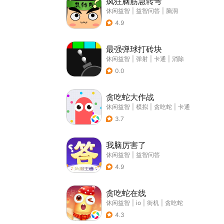
疯狂脑筋急转弯
休闲益智
|
益智问答
|
脑洞
4.9
最强弹球打砖块
休闲益智
|
弹射
|
卡通
|
消除
0.0
贪吃蛇大作战
休闲益智
|
模拟
|
贪吃蛇
|
卡通
3.7
我脑厉害了
休闲益智
|
益智问答
4.9
贪吃蛇在线
休闲益智
|
io
|
街机
|
贪吃蛇
4.3