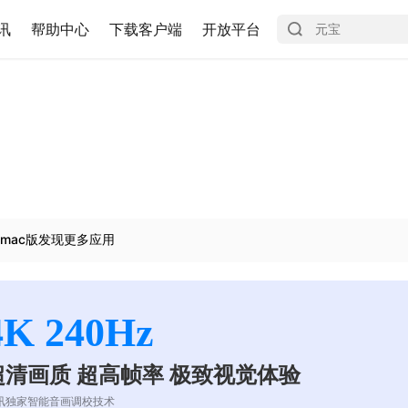
讯
帮助中心
下载客户端
开放平台
mac版发现更多应用
4K 240Hz
超清画质 超高帧率 极致视觉体验
讯独家智能音画调校技术