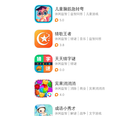
儿童脑筋急转弯
休闲益智
|
益智问答
|
儿童游戏
5.0
猜歌王者
休闲益智
|
猜谜
|
音乐
|
益智问答
3.8
天天猜字谜
休闲益智
|
猜谜
0.0
宾果消消消
休闲益智
|
消除
|
商业
|
宾果消消消
4.0
成语小秀才
休闲益智
|
解谜
|
战争
|
文字游戏