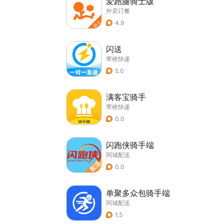
爱跑腿骑士版
外卖订餐
4.9
闪送
寄收快递
5.0
满客宝骑手
寄收快递
0.0
闪跑侠骑手端
同城配送
0.0
单聚多众包骑手端
同城配送
1.5