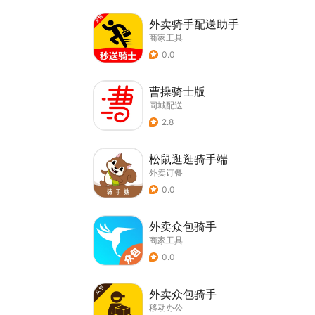
外卖骑手配送助手
商家工具
0.0
曹操骑士版
同城配送
2.8
松鼠逛逛骑手端
外卖订餐
0.0
外卖众包骑手
商家工具
0.0
外卖众包骑手
移动办公