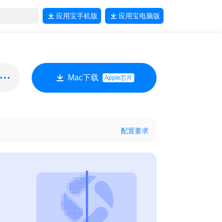
应用宝
手机版
应用宝
电脑版
Mac下载
Apple芯片
配置要求