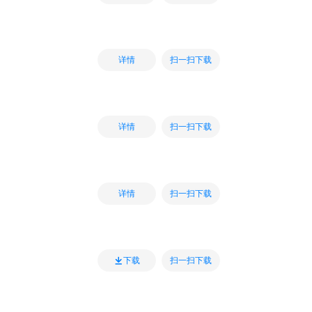
扫一扫下载
详情
扫一扫下载
详情
扫一扫下载
详情
扫一扫下载
下载