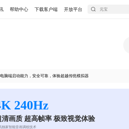
讯
帮助中心
下载客户端
开放平台
电脑端启动能力，安全可靠，体验超越传统模拟器
4K 240Hz
超清画质 超高帧率 极致视觉体验
讯独家智能音画调校技术