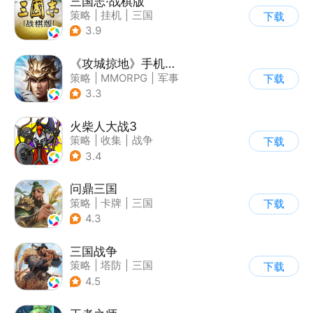
三国志·战棋版
策略
|
挂机
|
三国
下载
|
三国志
3.9
《攻城掠地》手机游戏软件（移动）
策略
|
MMORPG
|
军事
下载
|
中国风
3.3
火柴人大战3
策略
|
收集
|
战争
下载
|
火柴人
3.4
问鼎三国
策略
|
卡牌
|
三国
下载
|
中国风
4.3
三国战争
策略
|
塔防
|
三国
下载
|
千人同屏
4.5