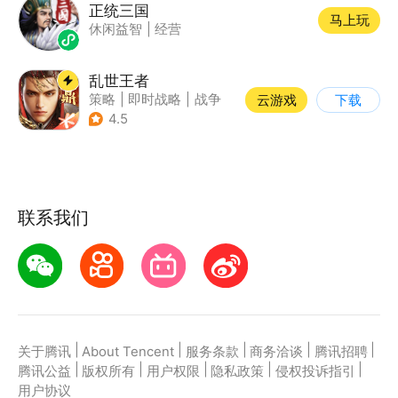
正统三国
马上玩
休闲益智
|
经营
乱世王者
策略
|
即时战略
|
战争
云游戏
下载
|
中国风
4.5
联系我们
|
|
|
|
|
关于腾讯
About Tencent
服务条款
商务洽谈
腾讯招聘
|
|
|
|
|
腾讯公益
版权所有
用户权限
隐私政策
侵权投诉指引
用户协议