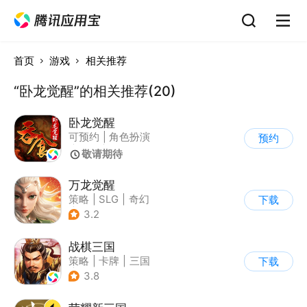
首页
游戏
相关推荐
“卧龙觉醒”的相关推荐(20)
卧龙觉醒
可预约
|
角色扮演
预约
|
卡牌
|
三国
敬请期待
万龙觉醒
策略
|
SLG
|
奇幻
下载
|
千人同屏
3.2
战棋三国
策略
|
卡牌
|
三国
下载
|
学习教育
3.8