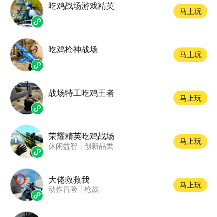
吃鸡战场游戏精英
马上玩
吃鸡枪神战场
马上玩
战场特工吃鸡王者
马上玩
荣耀精英吃鸡战场
马上玩
休闲益智
|
创新品类
大佬救救我
马上玩
动作冒险
|
枪战