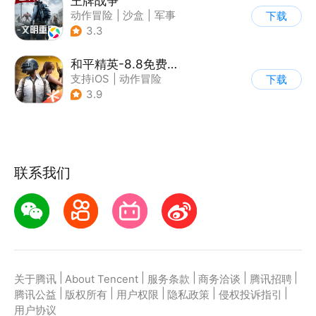
王牌战争
动作冒险
|
沙盒
|
军事
下载
|
开放世界
3.3
和平精英-8.8免费领20连抽
支持iOS
|
动作冒险
下载
|
PvP
|
枪战
3.9
联系我们
|
|
|
|
|
关于腾讯
About Tencent
服务条款
商务洽谈
腾讯招聘
|
|
|
|
|
腾讯公益
版权所有
用户权限
隐私政策
侵权投诉指引
用户协议