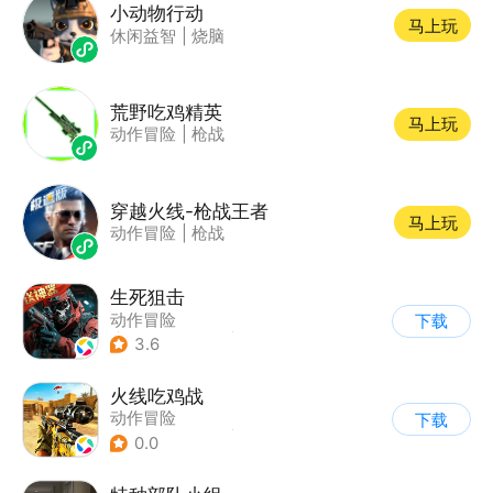
小动物行动
马上玩
休闲益智
|
烧脑
荒野吃鸡精英
马上玩
动作冒险
|
枪战
穿越火线-枪战王者
马上玩
动作冒险
|
枪战
生死狙击
动作冒险
下载
|
第一人称射击
|
枪战
3.6
|
战术竞技
火线吃鸡战
动作冒险
下载
|
第一人称射击
|
军事
0.0
|
战术竞技