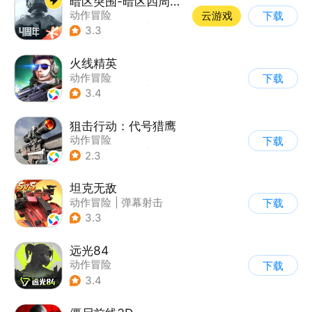
暗区突围-暗区四周年开启
动作冒险
云游戏
下载
|
第一人称射击
|
枪战
3.3
|
逃离塔科夫
火线精英
动作冒险
下载
|
第一人称射击
|
枪战
3.4
|
写实
狙击行动：代号猎鹰
动作冒险
下载
|
第一人称射击
|
枪战
2.3
|
写实
坦克无敌
动作冒险
|
弹幕射击
下载
|
坦克
|
卡通
3.3
远光84
动作冒险
下载
|
第一人称射击
|
枪战
3.4
|
战术竞技