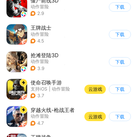
僵尸前线3D
动作冒险
下载
|
第三人称射击
|
末日
2.9
|
写实
王牌战士
动作冒险
下载
|
第一人称射击
|
枪战
4.5
|
5v5
抢滩登陆3D
动作冒险
下载
|
第一人称射击
|
枪战
3.9
|
抢滩登陆
使命召唤手游
支持iOS
|
动作冒险
云游戏
下载
|
第一人称射击
|
军事
3.7
穿越火线-枪战王者
动作冒险
云游戏
下载
|
第一人称射击
|
枪战
4.7
|
穿越火线