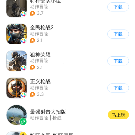
特种部队小组
动作冒险
下载
|
第一人称射击
|
枪战
3.7
|
写实
全民枪战2
动作冒险
下载
|
第一人称射击
|
枪战
2.1
|
二次元
狙神荣耀
动作冒险
下载
|
第一人称射击
|
枪战
3.1
|
写实
正义枪战
动作冒险
下载
|
第一人称射击
|
枪战
3.3
|
战术竞技
最强射击大招版
马上玩
动作冒险
|
枪战