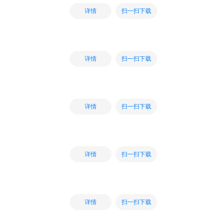
扫一扫下载
详情
扫一扫下载
详情
扫一扫下载
详情
扫一扫下载
详情
扫一扫下载
详情