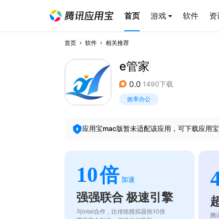
首页
游戏
软件
资
首页
软件
相关推荐
e管家
0.0
1490下载
效率办公
应用宝mac版暂未适配该应用，可下载应用宝
10
倍
加速
强强联合 极速引擎
与intel合作，比传统模拟器快10倍
腾