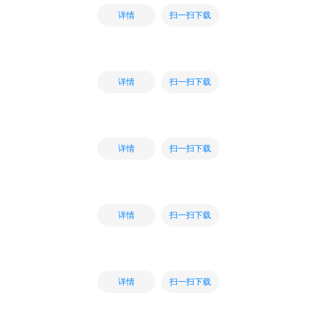
扫一扫下载
详情
扫一扫下载
详情
扫一扫下载
详情
扫一扫下载
详情
扫一扫下载
详情