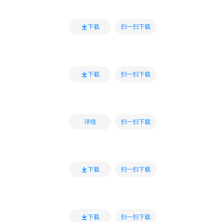
扫一扫下载
下载
扫一扫下载
下载
扫一扫下载
详情
扫一扫下载
下载
扫一扫下载
下载