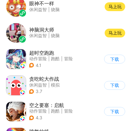
眼神不一样
马上玩
休闲益智
|
烧脑
神脑洞大师
马上玩
休闲益智
|
烧脑
超时空跑跑
动作冒险
|
跑酷
|
冒险
下载
|
沙盒
4.1
贪吃蛇大作战
休闲益智
|
模拟
下载
|
贪吃蛇
|
卡通
3.7
空之要塞：启航
动作冒险
|
跑酷
|
冒险
下载
|
剧情
4.3