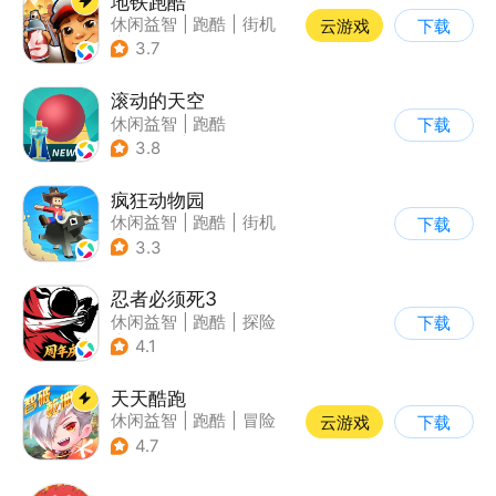
地铁跑酷
休闲益智
|
跑酷
|
街机
云游戏
下载
|
创梦天地
3.7
滚动的天空
休闲益智
|
跑酷
下载
|
女性向
|
卡通
3.8
疯狂动物园
休闲益智
|
跑酷
|
街机
下载
|
像素风
3.3
忍者必须死3
休闲益智
|
跑酷
|
探险
下载
|
和风
4.1
天天酷跑
休闲益智
|
跑酷
|
冒险
云游戏
下载
|
萌系
4.7