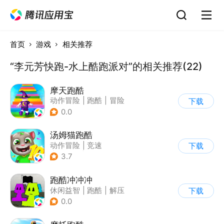
首页
游戏
相关推荐
“李元芳快跑-水上酷跑派对”的相关推荐(22)
摩天跑酷
动作冒险
|
跑酷
|
冒险
下载
|
横版过关
0.0
汤姆猫跑酷
动作冒险
|
竞速
下载
|
汤姆猫
|
卡通
3.7
跑酷冲冲冲
休闲益智
|
跑酷
|
解压
下载
|
清新
0.0