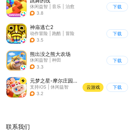
跳舞的线
休闲益智
|
音乐
|
治愈
下载
3.8
神庙逃亡2
动作冒险
|
跑酷
|
冒险
下载
|
欧美风
3.5
熊出没之熊大农场
休闲益智
|
种田
下载
|
田园生活
|
熊出没
3.3
元梦之星-摩尔庄园联动
支持iOS
|
休闲益智
云游戏
下载
|
PvP
|
派对游戏
3.2
联系我们