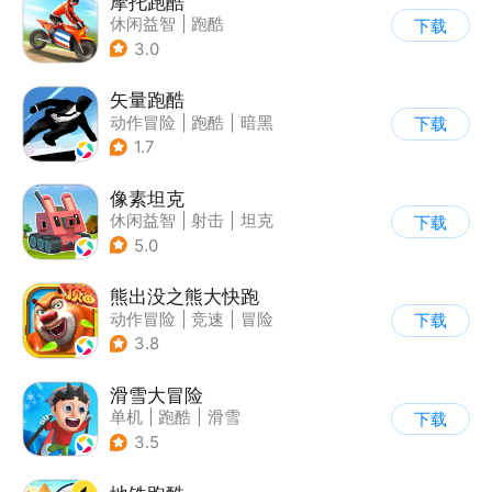
摩托跑酷
休闲益智
|
跑酷
下载
|
摩托车
|
横版过关
3.0
矢量跑酷
动作冒险
|
跑酷
|
暗黑
下载
|
通关
1.7
像素坦克
休闲益智
|
射击
|
坦克
下载
|
像素风
5.0
熊出没之熊大快跑
动作冒险
|
竞速
|
冒险
下载
|
熊出没
3.8
滑雪大冒险
单机
|
跑酷
|
滑雪
下载
|
游道易
3.5