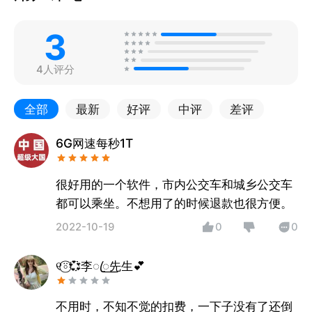
3
4人评分
全部
最新
好评
中评
差评
6G网速每秒1T
很好用的一个软件，市内公交车和城乡公交车
都可以乘坐。不想用了的时候退款也很方便。
2022-10-19
0
0
୧⍤⃝💞李ꦿ꯭先生💕
不用时，不知不觉的扣费，一下子没有了还倒