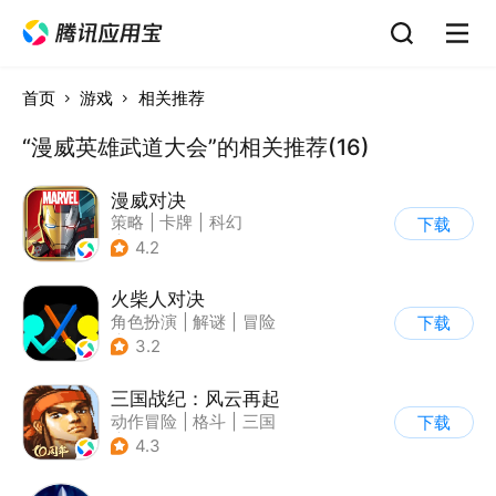
首页
游戏
相关推荐
“漫威英雄武道大会”的相关推荐(16)
漫威对决
策略
|
卡牌
|
科幻
下载
|
漫威
4.2
火柴人对决
角色扮演
|
解谜
|
冒险
下载
|
挑战破纪录
3.2
三国战纪：风云再起
动作冒险
|
格斗
|
三国
下载
|
横版过关
4.3