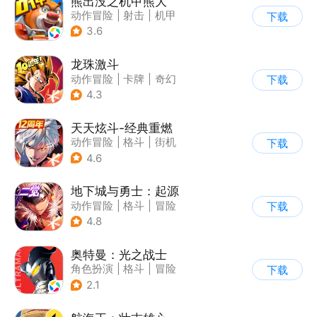
熊出没之机甲熊大
动作冒险
|
射击
|
机甲
下载
|
熊出没
3.6
龙珠激斗
动作冒险
|
卡牌
|
奇幻
下载
|
龙珠
4.3
天天炫斗-经典重燃
动作冒险
|
格斗
|
街机
下载
|
动漫
4.6
地下城与勇士：起源
动作冒险
|
格斗
|
冒险
下载
|
地下城与勇士
4.8
奥特曼：光之战士
角色扮演
|
格斗
|
冒险
下载
|
童年
2.1