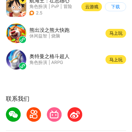
航海王：壮志雄心
角色扮演
|
PvP
|
冒险
云游戏
下载
|
航海
2.5
熊出没之熊大快跑
马上玩
休闲益智
|
烧脑
奥特曼之格斗超人
马上玩
角色扮演
|
ARPG
联系我们