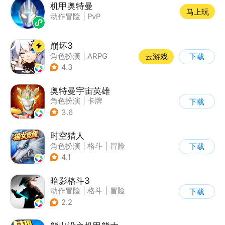
机甲奥特曼
马上玩
动作冒险
|
PvP
崩坏3
角色扮演
|
ARPG
云游戏
下载
|
科幻
|
崩坏
4.3
奥特曼宇宙英雄
角色扮演
|
卡牌
下载
|
影视改编
|
奥特曼
3.6
时空猎人
角色扮演
|
格斗
|
冒险
下载
|
时空猎人
4.1
暗影格斗3
动作冒险
|
格斗
|
冒险
下载
|
暗夜格斗
2.2