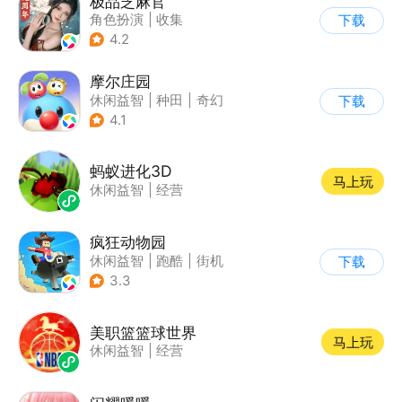
极品芝麻官
角色扮演
|
收集
下载
|
架空历史
|
古风
4.2
摩尔庄园
休闲益智
|
种田
|
奇幻
下载
|
摩尔庄园
4.1
蚂蚁进化3D
马上玩
休闲益智
|
经营
疯狂动物园
休闲益智
|
跑酷
|
街机
下载
|
像素风
3.3
美职篮篮球世界
马上玩
休闲益智
|
经营