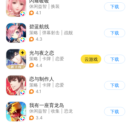
闪耀暖暖
休闲益智
|
换装
下载
|
美少女
|
二次元
4.1
碧蓝航线
策略
|
弹幕射击
|
战舰
下载
|
美少女
4.3
光与夜之恋
策略
|
卡牌
|
恋爱
云游戏
下载
|
乙女
4.4
恋与制作人
策略
|
卡牌
|
恋爱
下载
|
乙女
4.1
我有一座育龙岛
休闲益智
|
收集
|
恐龙
下载
|
宠物养成
3.4