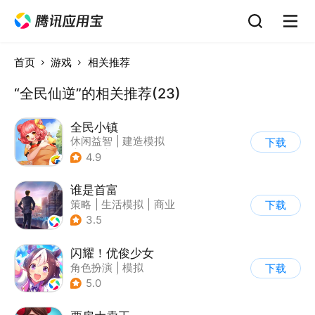
首页
游戏
相关推荐
“全民仙逆”的相关推荐(23)
全民小镇
休闲益智
|
建造模拟
下载
|
卡通
|
腾讯
4.9
谁是首富
策略
|
生活模拟
|
商业
下载
|
写实
3.5
闪耀！优俊少女
角色扮演
|
模拟
下载
|
女性向
|
二次元
5.0