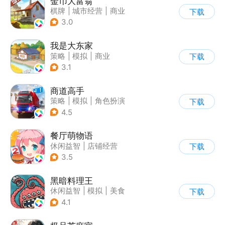
金币大富翁
棋牌
|
城市经营
|
商业
下载
|
脑洞
3.0
我是大东家
策略
|
模拟
|
商业
下载
|
卡通
3.1
商道高手
策略
|
模拟
|
角色扮演
下载
|
收集
4.5
餐厅萌物语
休闲益智
|
店铺经营
下载
|
美食
|
萌系
3.5
黑暗料理王
休闲益智
|
模拟
|
美食
下载
|
卡通
4.1