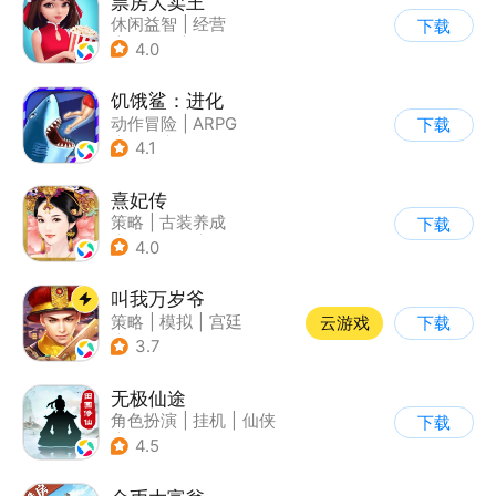
票房大卖王
休闲益智
|
经营
下载
|
演艺圈
|
偶像
4.0
饥饿鲨：进化
动作冒险
|
ARPG
下载
|
冒险
|
饥饿鲨
4.1
熹妃传
策略
|
古装养成
下载
|
架空历史
|
熹妃传
4.0
叫我万岁爷
策略
|
模拟
|
宫廷
云游戏
下载
|
剧情
3.7
无极仙途
角色扮演
|
挂机
|
仙侠
下载
|
文字游戏
4.5