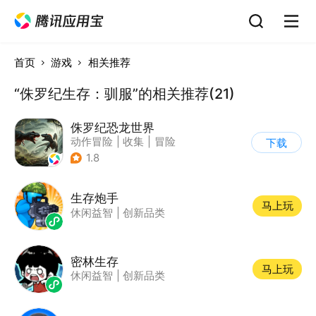
首页
游戏
相关推荐
“侏罗纪生存：驯服”的相关推荐(21)
侏罗纪恐龙世界
动作冒险
|
收集
|
冒险
下载
|
写实
1.8
生存炮手
马上玩
休闲益智
|
创新品类
密林生存
马上玩
休闲益智
|
创新品类