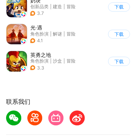
奶块
创新品类
|
建造
|
冒险
下载
|
开放世界
3.7
光·遇
角色扮演
|
解谜
|
冒险
下载
|
开放世界
4.1
英勇之地
角色扮演
|
沙盒
|
冒险
下载
|
steam游戏
3.3
联系我们