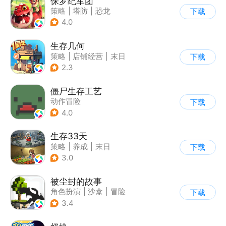
侏罗纪军团
策略
|
塔防
|
恐龙
下载
|
侏罗纪
4.0
生存几何
策略
|
店铺经营
|
末日
下载
|
废土
2.3
僵尸生存工艺
动作冒险
下载
4.0
生存33天
策略
|
养成
|
末日
下载
|
卡通
3.0
被尘封的故事
角色扮演
|
沙盒
|
冒险
下载
|
开放世界
3.4