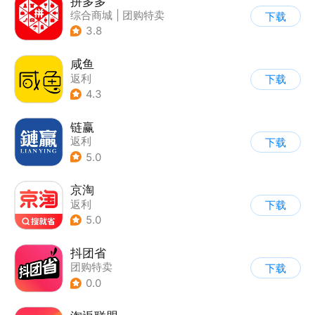
拼多多
综合商城
|
团购特卖
下载
3.8
咸鱼
返利
下载
4.3
链赢
返利
下载
5.0
京淘
返利
下载
5.0
抖团省
团购特卖
下载
0.0