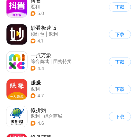
抖省
返利
下载
5.0
妙看极速版
领红包
|
返利
下载
4.1
一点万象
综合商城
|
团购特卖
下载
4.4
赚赚
返利
下载
4.7
微折购
返利
|
综合商城
下载
4.6