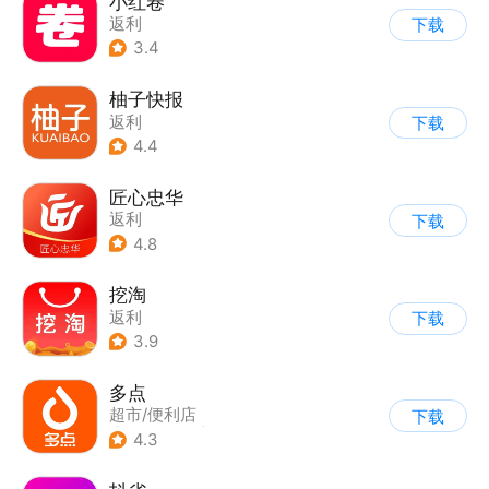
小红卷
返利
下载
3.4
柚子快报
返利
下载
4.4
匠心忠华
返利
下载
4.8
挖淘
返利
下载
3.9
多点
超市/便利店
下载
|
生鲜/买菜
|
返利
4.3