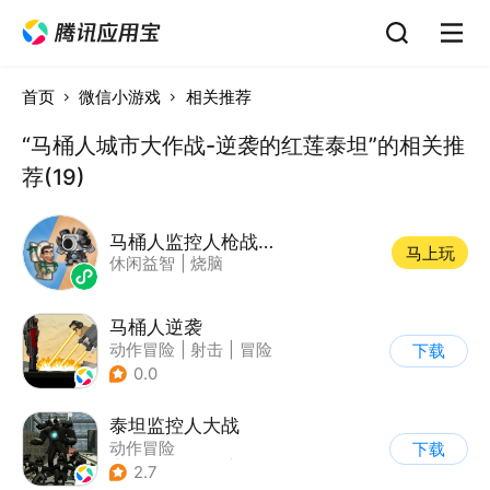
首页
微信小游戏
相关推荐
“马桶人城市大作战-逆袭的红莲泰坦”的相关推
荐(19)
马桶人监控人枪战逆袭
马上玩
休闲益智
|
烧脑
马桶人逆袭
动作冒险
|
射击
|
冒险
下载
|
像素风
0.0
泰坦监控人大战
动作冒险
下载
|
第一人称射击
|
冒险
2.7