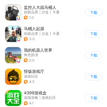
|
开放世界
监控人大战马桶人
创新品类
|
沙盒
|
卡通
下载
|
建造
1.0
马桶人起源
创新品类
|
沙盒
|
卡通
下载
|
建造
3.0
我的机器人世界
角色扮演
下载
|
第三人称射击
|
科幻
0.0
|
卡通
悟饭游戏厅
游戏社区
下载
4.5
4399游戏盒
游戏攻略
|
游戏社区
下载
4.1