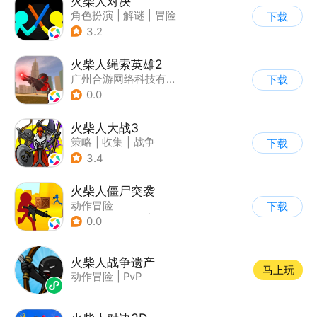
火柴人对决
角色扮演
|
解谜
|
冒险
下载
|
挑战破纪录
3.2
火柴人绳索英雄2
广州合游网络科技有限公司
下载
0.0
火柴人大战3
策略
|
收集
|
战争
下载
|
火柴人
3.4
火柴人僵尸突袭
动作冒险
下载
|
第三人称射击
|
枪战
0.0
|
挑战破纪录
火柴人战争遗产
马上玩
动作冒险
|
PvP