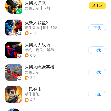
火柴人归来
马上玩
角色扮演
|
卡牌
火柴人联盟2
动作冒险
|
即时战略
下载
|
冒险
|
横版过关
4.0
火柴人大战场
单机
|
通关
|
解压
下载
|
火柴人
0.0
火柴人绳索英雄
角色扮演
下载
|
第三人称射击
2.6
|
火柴人
|
动作冒险
全民突击
动作冒险
下载
|
第三人称射击
|
枪战
4.7
|
战术竞技