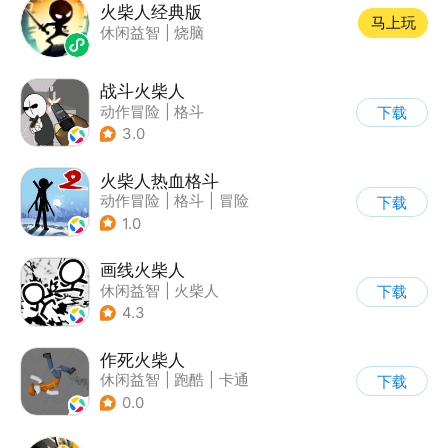
火柴人经典版
马上玩
休闲益智
|
烧脑
战斗火柴人
动作冒险
|
格斗
下载
|
横版过关
|
热血
3.0
火柴人热血格斗
动作冒险
|
格斗
|
冒险
下载
|
火柴人
1.0
画线火柴人
休闲益智
|
火柴人
下载
|
DIY
4.3
作死火柴人
休闲益智
|
跑酷
|
卡通
下载
|
62游戏
0.0