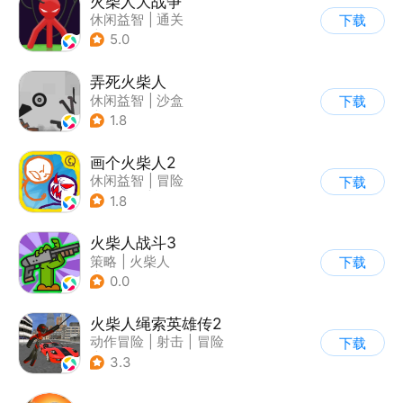
火柴人大战争
休闲益智
|
通关
下载
|
火柴人
5.0
弄死火柴人
休闲益智
|
沙盒
下载
|
火柴人
1.8
画个火柴人2
休闲益智
|
冒险
下载
|
火柴人
|
单机
1.8
火柴人战斗3
策略
|
火柴人
下载
|
指动网络
0.0
火柴人绳索英雄传2
动作冒险
|
射击
|
冒险
下载
|
开放世界
3.3