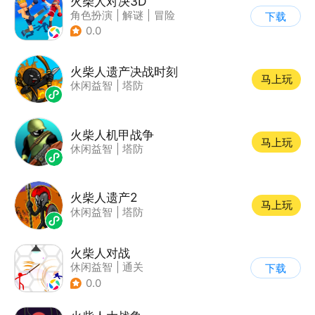
火柴人对决3D
角色扮演
|
解谜
|
冒险
下载
|
挑战破纪录
0.0
火柴人遗产决战时刻
马上玩
休闲益智
|
塔防
火柴人机甲战争
马上玩
休闲益智
|
塔防
火柴人遗产2
马上玩
休闲益智
|
塔防
火柴人对战
休闲益智
|
通关
下载
|
火柴人
0.0