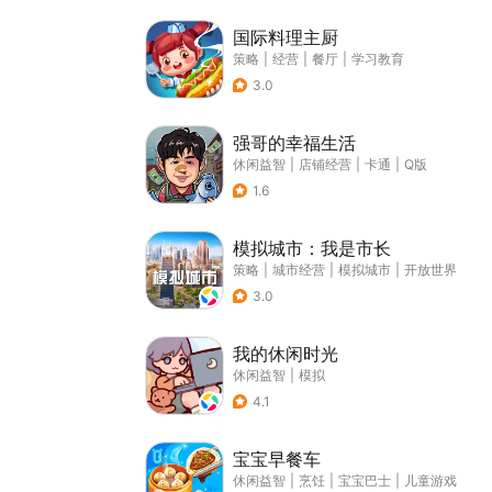
国际料理主厨
策略
|
经营
|
餐厅
|
学习教育
3.0
强哥的幸福生活
休闲益智
|
店铺经营
|
卡通
|
Q版
1.6
模拟城市：我是市长
策略
|
城市经营
|
模拟城市
|
开放世界
3.0
我的休闲时光
休闲益智
|
模拟
4.1
宝宝早餐车
休闲益智
|
烹饪
|
宝宝巴士
|
儿童游戏