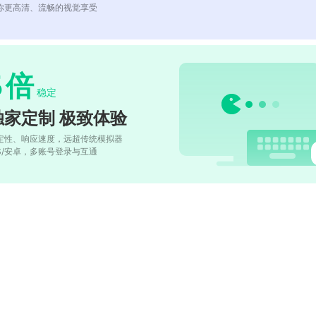
你更高清、流畅的视觉享受
5
倍
稳定
独家定制 极致体验
定性、响应速度，远超传统模拟器
OS/安卓，多账号登录与互通