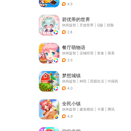
4.5
碧优蒂的世界
休闲益智
|
开放世界
|
Q版
|
捏脸
2.8
餐厅萌物语
休闲益智
|
店铺经营
|
美食
|
萌系
3.5
梦想城镇
休闲益智
|
种田
|
田园生活
|
中国风
4.0
全民小镇
休闲益智
|
建造模拟
|
卡通
|
腾讯
4.9