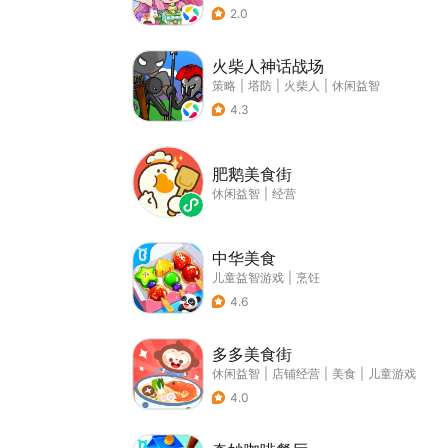
2.0
火柴人神话战场
策略
|
塔防
|
火柴人
|
休闲益智
4.3
肥鹅美食街
休闲益智
|
经营
中华美食
儿童益智游戏
|
烹饪
4.6
多多美食街
休闲益智
|
店铺经营
|
美食
|
儿童游戏
4.0