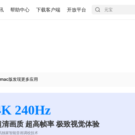
讯
帮助中心
下载客户端
开放平台
mac版发现更多应用
4K 240Hz
超清画质 超高帧率 极致视觉体验
讯独家智能音画调校技术