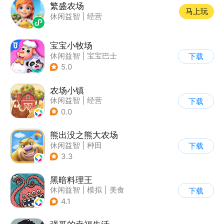
繁盛农场
马上玩
休闲益智
|
经营
宝宝小牧场
休闲益智
|
宝宝巴士
下载
|
学习教育
|
儿童游戏
5.0
农场小镇
休闲益智
|
经营
下载
|
田园生活
|
清新
0.0
熊出没之熊大农场
休闲益智
|
种田
下载
|
田园生活
|
熊出没
3.3
黑暗料理王
休闲益智
|
模拟
|
美食
下载
|
卡通
4.1