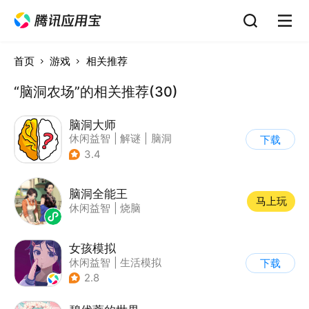
首页
游戏
相关推荐
“脑洞农场”的相关推荐(30)
脑洞大师
休闲益智
|
解谜
|
脑洞
下载
3.4
脑洞全能王
马上玩
休闲益智
|
烧脑
女孩模拟
休闲益智
|
生活模拟
下载
|
校园
|
卡通
2.8