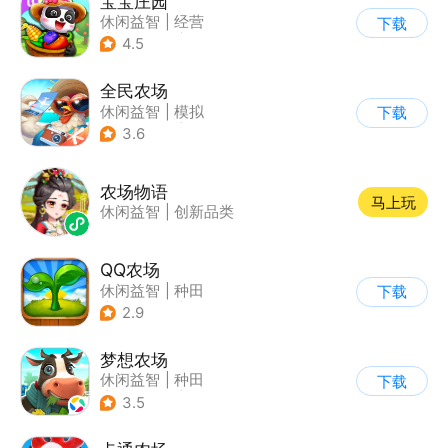
宝宝庄园
休闲益智
|
经营
下载
|
田园生活
|
宝宝巴士
4.5
全民农场
休闲益智
|
模拟
下载
|
田园生活
|
卡通
3.6
农场物语
马上玩
休闲益智
|
创新品类
QQ农场
休闲益智
|
种田
下载
|
田园生活
|
卡通
2.9
梦想农场
休闲益智
|
种田
下载
|
田园生活
|
卡通
3.5