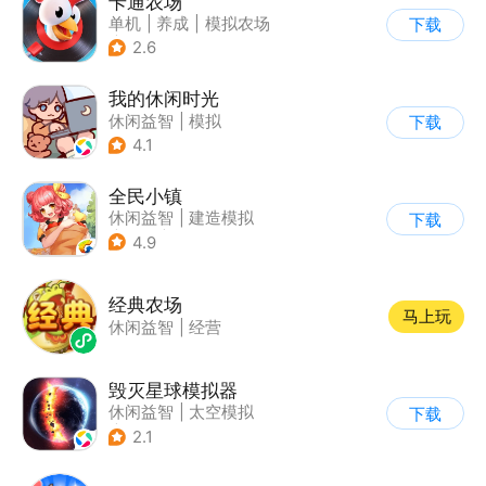
卡通农场
单机
|
养成
|
模拟农场
下载
|
卡通
2.6
我的休闲时光
休闲益智
|
模拟
下载
4.1
全民小镇
休闲益智
|
建造模拟
下载
|
卡通
|
腾讯
4.9
经典农场
马上玩
休闲益智
|
经营
毁灭星球模拟器
休闲益智
|
太空模拟
下载
|
太空
2.1