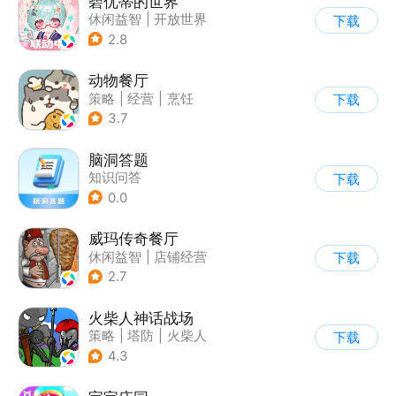
碧优蒂的世界
休闲益智
|
开放世界
下载
|
Q版
|
捏脸
2.8
动物餐厅
策略
|
经营
|
烹饪
下载
|
宠物
3.7
脑洞答题
知识问答
下载
0.0
威玛传奇餐厅
休闲益智
|
店铺经营
下载
|
美食
|
卡通
2.7
火柴人神话战场
策略
|
塔防
|
火柴人
下载
|
休闲益智
4.3