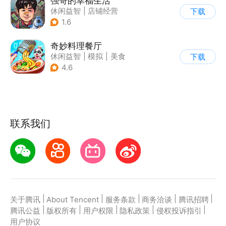
强哥的幸福生活
休闲益智
|
店铺经营
下载
|
卡通
|
Q版
1.6
奇妙料理餐厅
休闲益智
|
模拟
|
美食
下载
|
宝宝巴士
4.6
联系我们
|
|
|
|
|
关于腾讯
About Tencent
服务条款
商务洽谈
腾讯招聘
|
|
|
|
|
腾讯公益
版权所有
用户权限
隐私政策
侵权投诉指引
用户协议