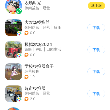
农场时光
马上玩
休闲益智
|
经营
大农场模拟器
休闲益智
|
经营
|
解压
下载
|
清新
0.0
模拟农场2024
策略
|
种田
|
田园生活
下载
|
写实
0.0
学校模拟器盒子
经营模拟
下载
1.0
超市模拟器
休闲益智
|
经营
下载
|
文字游戏
|
模拟
2.0