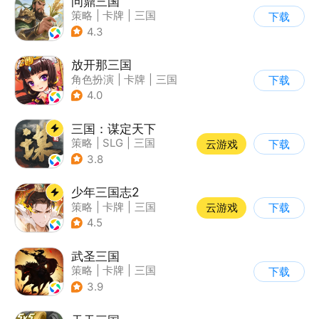
问鼎三国
策略
|
卡牌
|
三国
下载
|
中国风
4.3
放开那三国
角色扮演
|
卡牌
|
三国
下载
|
Q版
4.0
三国：谋定天下
策略
|
SLG
|
三国
云游戏
下载
|
中国风
3.8
少年三国志2
策略
|
卡牌
|
三国
云游戏
下载
|
少年三国志
4.5
武圣三国
策略
|
卡牌
|
三国
下载
|
中国风
3.9