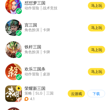
怼怼梦三国
马上玩
动作冒险
|
战术竞技
宫三国
马上玩
角色扮演
|
卡牌
铁杆三国
马上玩
角色扮演
|
卡牌
欢乐三国杀
马上玩
动作冒险
|
桌游
荣耀新三国
策略
|
SLG
|
三国
云游戏
下载
|
中国风
4.1