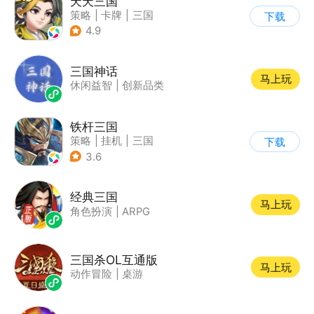
天天三国
策略
|
卡牌
|
三国
下载
|
Q版
4.9
三国神话
马上玩
休闲益智
|
创新品类
铁杆三国
策略
|
挂机
|
三国
下载
|
中国风
3.6
经典三国
马上玩
角色扮演
|
ARPG
三国杀OL互通版
马上玩
动作冒险
|
桌游