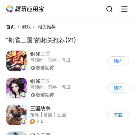
首页
游戏
相关推荐
“铜雀三国”的相关推荐(21)
铜雀三国
可预约
|
策略
|
养成
预约
|
战争
敬请期待
铜雀三国
可预约
|
策略
|
养成
预约
|
战争
敬请期待
三国战争
策略
|
塔防
|
三国
下载
|
千人同屏
4.5