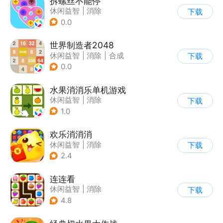
拆螺丝不能停
休闲益智
|
消除
下载
0.0
世界制造者2048
休闲益智
|
消除
|
合成
下载
0.0
水果消消乐单机游戏
休闲益智
|
消除
下载
1.0
欢乐消消消
休闲益智
|
消除
下载
|
积分网赚
2.4
连连看
休闲益智
|
消除
下载
|
多比特
|
连线
4.8