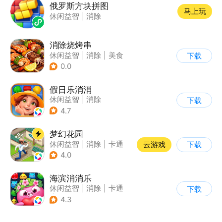
俄罗斯方块拼图
马上玩
休闲益智
|
消除
消除烧烤串
休闲益智
|
消除
|
美食
下载
|
清新
0.0
假日乐消消
休闲益智
|
消除
下载
|
乐元素
4.7
梦幻花园
休闲益智
|
消除
|
卡通
云游戏
下载
|
创梦天地
4.0
海滨消消乐
休闲益智
|
消除
|
卡通
下载
|
乐元素
4.3