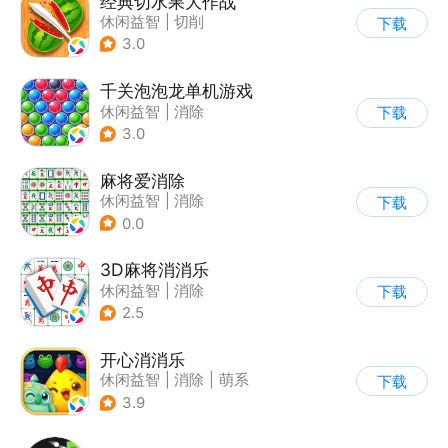
经典切水果大作战
休闲益智
|
切削
下载
3.0
千关泡泡龙单机游戏
休闲益智
|
消除
下载
|
泡泡龙
|
弹射
3.0
麻将爱消除
休闲益智
|
消除
下载
0.0
3D麻将消消乐
休闲益智
|
消除
下载
2.5
开心消消乐
休闲益智
|
消除
|
萌系
下载
|
乐元素
3.9