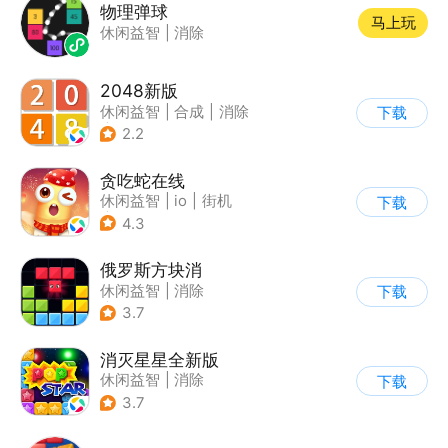
物理弹球
马上玩
休闲益智
|
消除
2048新版
休闲益智
|
合成
|
消除
下载
|
2048
2.2
贪吃蛇在线
休闲益智
|
io
|
街机
下载
|
贪吃蛇
4.3
俄罗斯方块消
休闲益智
|
消除
下载
|
俄罗斯方块
3.7
消灭星星全新版
休闲益智
|
消除
下载
3.7