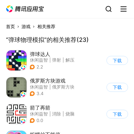
首页
游戏
相关推荐
“弹球物理模拟”的相关推荐(23)
弹球达人
休闲益智
|
弹射
|
解压
下载
|
卡通
2.2
俄罗斯方块游戏
休闲益智
|
俄罗斯方块
下载
|
童年
|
消除
3.4
箭了再箭
休闲益智
|
消除
|
烧脑
下载
|
清新
0.0