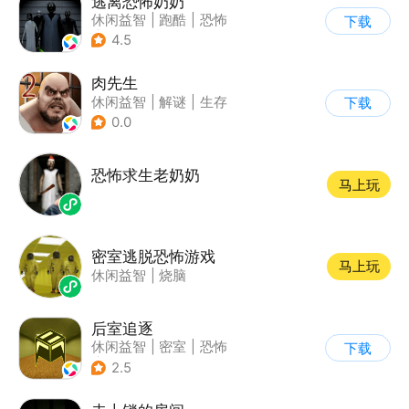
逃离恐怖奶奶
休闲益智
|
跑酷
|
恐怖
下载
|
卡通
4.5
肉先生
休闲益智
|
解谜
|
生存
下载
|
卡通
0.0
恐怖求生老奶奶
马上玩
密室逃脱恐怖游戏
马上玩
休闲益智
|
烧脑
后室追逐
休闲益智
|
密室
|
恐怖
下载
|
卡通
2.5