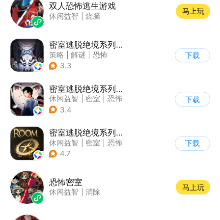
双人恐怖逃生游戏
马上玩
休闲益智
|
烧脑
密室逃脱绝境系列8酒店惊魂
策略
|
解谜
|
恐怖
下载
|
密室逃脱
3.3
密室逃脱绝境系列9无人医院
休闲益智
|
密室
|
恐怖
下载
|
密室逃脱
3.4
密室逃脱绝境系列2海盗船
休闲益智
|
密室
|
恐怖
下载
|
密室逃脱
4.7
恐怖密室
马上玩
休闲益智
|
消除