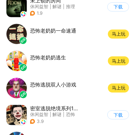
未上锁的房间
休闲益智
|
解谜
|
推理
下载
|
端游移植
1.9
恐怖老奶奶一命速通
马上玩
恐怖老奶奶逃生
马上玩
恐怖逃脱双人小游戏
马上玩
密室逃脱绝境系列11游乐园
休闲益智
|
解谜
|
恐怖
下载
|
密室逃脱
3.9