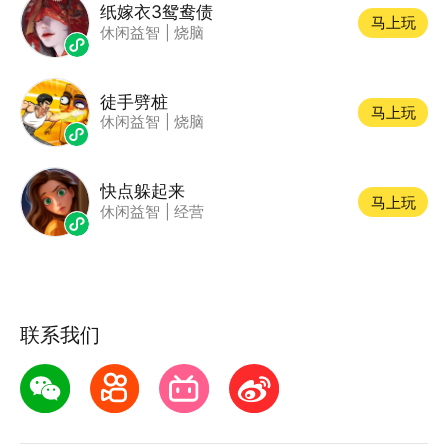
纸嫁衣3鸳鸯债
马上玩
休闲益智
|
烧脑
徒手劈桩
马上玩
休闲益智
|
烧脑
快点躲起来
马上玩
休闲益智
|
经营
联系我们