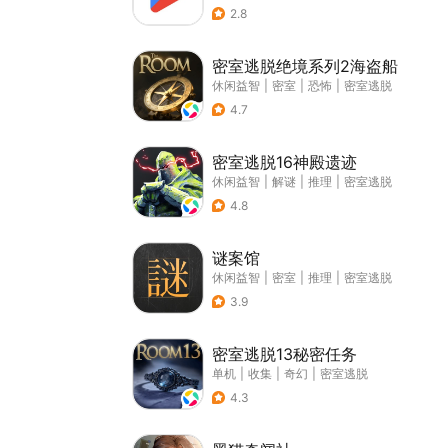
2.8
密室逃脱绝境系列2海盗船
休闲益智
|
密室
|
恐怖
|
密室逃脱
4.7
密室逃脱16神殿遗迹
休闲益智
|
解谜
|
推理
|
密室逃脱
4.8
谜案馆
休闲益智
|
密室
|
推理
|
密室逃脱
3.9
密室逃脱13秘密任务
单机
|
收集
|
奇幻
|
密室逃脱
4.3