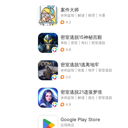
案件大师
休闲益智
|
解谜
|
推理
|
卡通
4.2
密室逃脱15神秘宫殿
单机
|
密室
|
奇幻
|
密室逃脱
4.8
密室逃脱1逃离地牢
休闲益智
|
收集
|
地牢
|
密室逃脱
2.0
密室逃脱21遗落梦境
休闲益智
|
解谜
|
逃生
|
密室逃脱
4.9
Google Play Store
应用商店