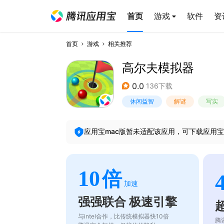
首页
游戏
软件
资
首页
游戏
相关推荐
高尔夫模拟器
0.0
136下载
休闲益智
解谜
写实
应用宝mac版暂未适配该应用，可下载应用宝
10
倍
加速
强强联合 极速引擎
与intel合作，比传统模拟器快10倍
腾