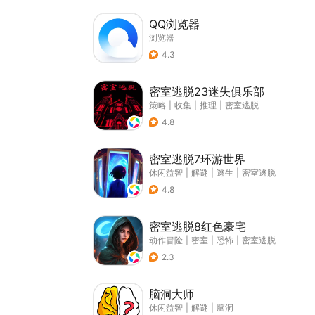
QQ浏览器
浏览器
4.3
密室逃脱23迷失俱乐部
策略
|
收集
|
推理
|
密室逃脱
4.8
密室逃脱7环游世界
休闲益智
|
解谜
|
逃生
|
密室逃脱
4.8
密室逃脱8红色豪宅
动作冒险
|
密室
|
恐怖
|
密室逃脱
2.3
脑洞大师
休闲益智
|
解谜
|
脑洞