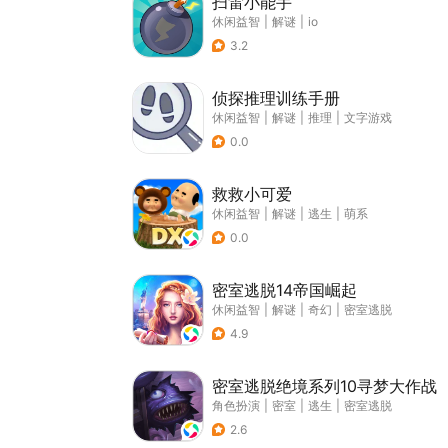
扫雷小能手
休闲益智
|
解谜
|
io
3.2
侦探推理训练手册
休闲益智
|
解谜
|
推理
|
文字游戏
0.0
救救小可爱
休闲益智
|
解谜
|
逃生
|
萌系
0.0
密室逃脱14帝国崛起
休闲益智
|
解谜
|
奇幻
|
密室逃脱
4.9
密室逃脱绝境系列10寻梦大作战
角色扮演
|
密室
|
逃生
|
密室逃脱
2.6