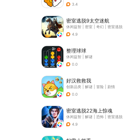
3.4
密室逃脱9太空迷航
休闲益智
|
密室
|
奇幻
|
密室逃脱
4.9
整理球球
休闲益智
|
解谜
0.0
好汉救救我
创新品类
|
解谜
|
冒险
|
剧情
0.0
密室逃脱22海上惊魂
休闲益智
|
解谜
|
恐怖
|
密室逃脱
4.9