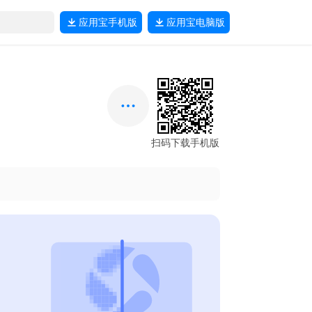
应用宝
手机版
应用宝
电脑版
扫码下载手机版