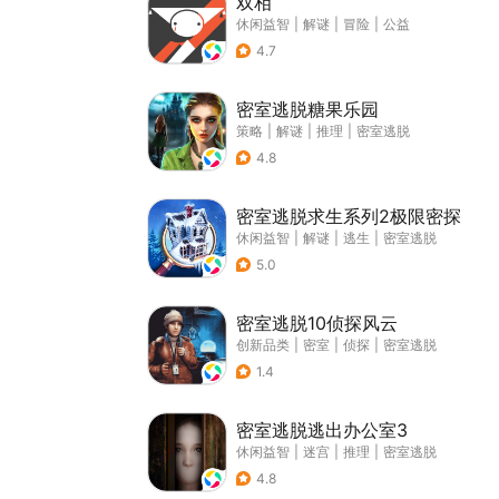
双相
休闲益智
|
解谜
|
冒险
|
公益
4.7
密室逃脱糖果乐园
策略
|
解谜
|
推理
|
密室逃脱
4.8
密室逃脱求生系列2极限密探
休闲益智
|
解谜
|
逃生
|
密室逃脱
5.0
密室逃脱10侦探风云
创新品类
|
密室
|
侦探
|
密室逃脱
1.4
密室逃脱逃出办公室3
休闲益智
|
迷宫
|
推理
|
密室逃脱
4.8