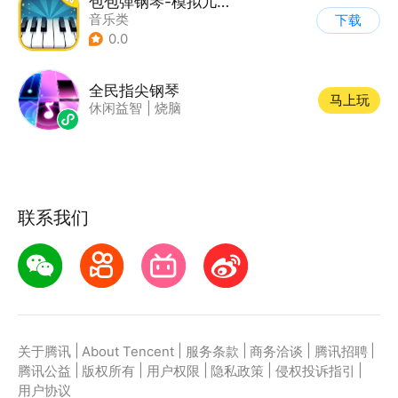
包包弹钢琴-模拟儿童钢琴
音乐类
下载
0.0
全民指尖钢琴
马上玩
休闲益智
|
烧脑
联系我们
|
|
|
|
|
关于腾讯
About Tencent
服务条款
商务洽谈
腾讯招聘
|
|
|
|
|
腾讯公益
版权所有
用户权限
隐私政策
侵权投诉指引
用户协议