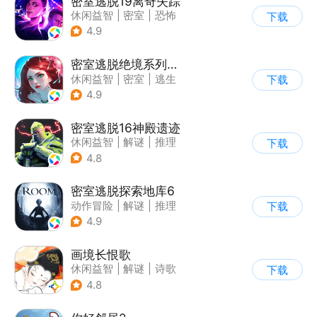
密室逃脱19离奇失踪
休闲益智
|
密室
|
恐怖
下载
|
密室逃脱
4.9
密室逃脱绝境系列4迷失森林
休闲益智
|
密室
|
逃生
下载
|
密室逃脱
4.9
密室逃脱16神殿遗迹
休闲益智
|
解谜
|
推理
下载
|
密室逃脱
4.8
密室逃脱探索地库6
动作冒险
|
解谜
|
推理
下载
|
欧美风
4.9
画境长恨歌
休闲益智
|
解谜
|
诗歌
下载
|
古风
4.8