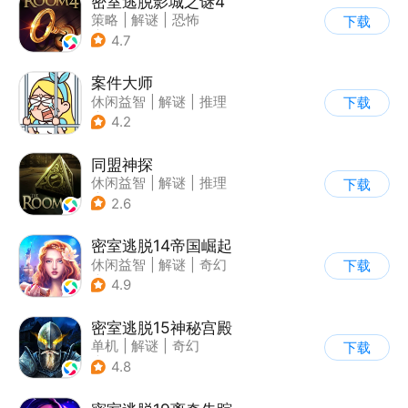
密室逃脱影城之谜4
策略
|
解谜
|
恐怖
下载
|
密室逃脱
4.7
案件大师
休闲益智
|
解谜
|
推理
下载
|
卡通
4.2
同盟神探
休闲益智
|
解谜
|
推理
下载
|
密室逃脱
2.6
密室逃脱14帝国崛起
休闲益智
|
解谜
|
奇幻
下载
|
密室逃脱
4.9
密室逃脱15神秘宫殿
单机
|
解谜
|
奇幻
下载
|
密室逃脱
4.8