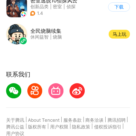
密室逃脱10侦探风云
创新品类
|
密室
|
侦探
下载
|
密室逃脱
1.4
全民烧脑续集
马上玩
休闲益智
|
烧脑
联系我们
|
|
|
|
|
关于腾讯
About Tencent
服务条款
商务洽谈
腾讯招聘
|
|
|
|
|
腾讯公益
版权所有
用户权限
隐私政策
侵权投诉指引
用户协议