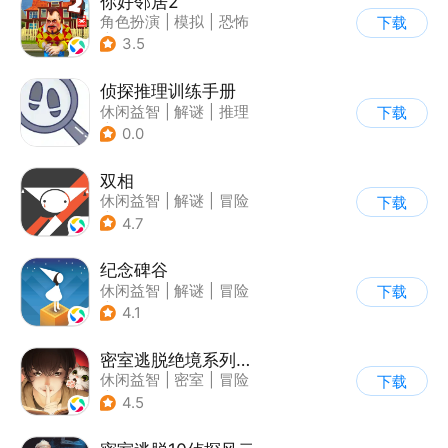
你好邻居2
角色扮演
|
模拟
|
恐怖
下载
|
卡通
3.5
侦探推理训练手册
休闲益智
|
解谜
|
推理
下载
|
文字游戏
0.0
双相
休闲益智
|
解谜
|
冒险
下载
|
公益
4.7
纪念碑谷
休闲益智
|
解谜
|
冒险
下载
|
治愈
4.1
密室逃脱绝境系列3画仙奇缘
休闲益智
|
密室
|
冒险
下载
|
密室逃脱
4.5