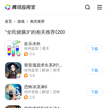
首页
游戏
相关推荐
“全民烧脑3”的相关推荐(20)
欢乐水杯
休闲益智
|
通关
下载
0.0
密室逃脱求生系列1极地冒险
休闲益智
|
解谜
|
推理
下载
|
密室逃脱
4.8
恐怖冰淇淋6
动作冒险
|
解谜
|
恐怖
下载
|
暗黑
2.6