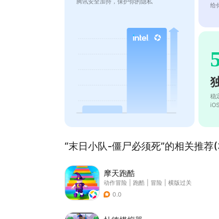
腾讯安全加持，保护你的隐私
给
稳
i
“末日小队-僵尸必须死”的相关推荐(3
摩天跑酷
动作冒险
|
跑酷
|
冒险
|
横版过关
0.0