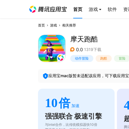
首页
游戏
软件
资
首页
游戏
相关推荐
摩天跑酷
0.0
1319下载
动作冒险
跑酷
冒险
应用宝mac版暂未适配该应用，可下载应用宝
10
倍
加速
强强联合 极速引擎
与intel合作，比传统模拟器快10倍
腾