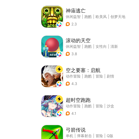
神庙逃亡
休闲益智
|
跑酷
|
欧美风
|
创梦天地
2.3
滚动的天空
休闲益智
|
跑酷
|
女性向
|
清新
3.8
空之要塞：启航
动作冒险
|
跑酷
|
冒险
|
剧情
4.3
超时空跑跑
动作冒险
|
跑酷
|
冒险
|
沙盒
4.1
弓箭传说
单机
|
弹幕射击
|
冒险
|
Q版