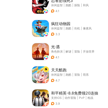
忍者必须死3
休闲益智
|
跑酷
|
探险
|
和风
4.1
疯狂动物园
休闲益智
|
跑酷
|
街机
|
像素风
3.3
光·遇
角色扮演
|
解谜
|
冒险
|
开放世界
4.1
天天酷跑
休闲益智
|
跑酷
|
冒险
|
萌系
4.7
和平精英-8.8免费领20连抽
支持iOS
|
动作冒险
|
PvP
|
枪战
3.9