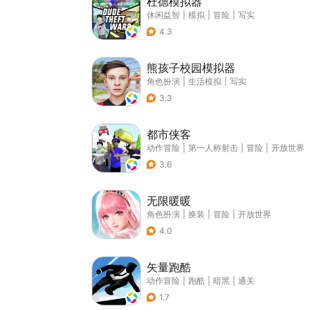
杜德模拟器
休闲益智
|
模拟
|
冒险
|
写实
4.3
熊孩子校园模拟器
角色扮演
|
生活模拟
|
写实
3.3
都市侠客
动作冒险
|
第一人称射击
|
冒险
|
开放世界
3.6
无限暖暖
角色扮演
|
换装
|
冒险
|
开放世界
4.0
矢量跑酷
动作冒险
|
跑酷
|
暗黑
|
通关
1.7