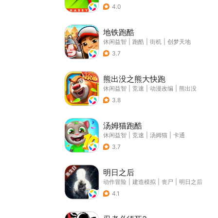
4.0
地铁跑酷
休闲益智
|
跑酷
|
街机
|
创梦天地
3.7
熊出没之熊大快跑
休闲益智
|
竞速
|
动漫改编
|
熊出没
3.8
汤姆猫跑酷
休闲益智
|
竞速
|
汤姆猫
|
卡通
3.7
明日之后
动作冒险
|
建造模拟
|
丧尸
|
明日之后
4.1