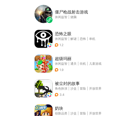
僵尸枪战射击游戏
休闲益智
|
烧脑
恐怖之眼
休闲益智
|
解谜
|
恐怖
|
单机
1.2
超级玛丽
休闲益智
|
通关
|
街机
|
儿童游戏
1.9
被尘封的故事
角色扮演
|
沙盒
|
冒险
|
开放世界
3.4
奶块
创新品类
|
沙盒
|
冒险
|
开放世界