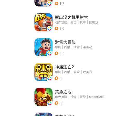
3.7
熊出没之机甲熊大
动作冒险
|
射击
|
机甲
|
熊出没
3.6
滑雪大冒险
单机
|
跑酷
|
滑雪
|
游道易
3.5
神庙逃亡2
单机
|
跑酷
|
冒险
|
欧美风
3.5
英勇之地
角色扮演
|
沙盒
|
冒险
|
steam游戏
3.3