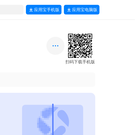
应用宝
手机版
应用宝
电脑版
扫码下载手机版