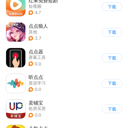
红果免费短剧
短视频
下载
4.7
点点狼人
其他
下载
3.7
点点器
屏幕工具
下载
0.0
听点点
英语学习
下载
0.0
卖铺宝
租房买房
下载
0.0