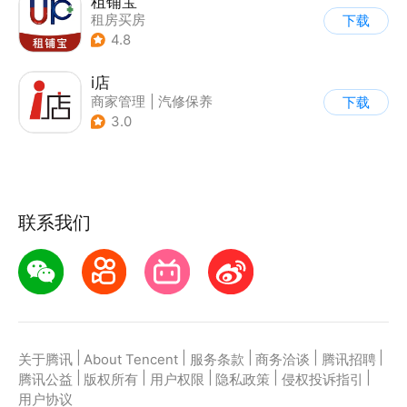
租铺宝
租房买房
下载
4.8
i店
商家管理
|
汽修保养
下载
|
汽车交易
3.0
联系我们
|
|
|
|
|
关于腾讯
About Tencent
服务条款
商务洽谈
腾讯招聘
|
|
|
|
|
腾讯公益
版权所有
用户权限
隐私政策
侵权投诉指引
用户协议