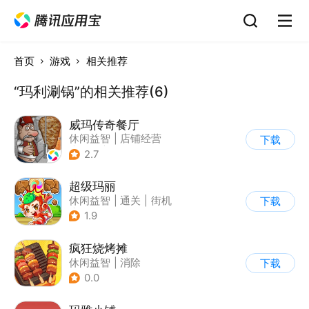
首页
游戏
相关推荐
“玛利涮锅”的相关推荐(6)
威玛传奇餐厅
休闲益智
|
店铺经营
下载
|
美食
|
卡通
2.7
超级玛丽
休闲益智
|
通关
|
街机
下载
|
儿童游戏
1.9
疯狂烧烤摊
休闲益智
|
消除
下载
0.0