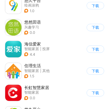
悠久平台
绘画涂鸦
下载
1.0
悠然田语
兴趣学习
下载
0.0
海信爱家
智能家居
|
投屏
下载
4.4
住理生活
智能家居
|
其他
下载
1.5
长虹智慧家居
智能家居
下载
0.0