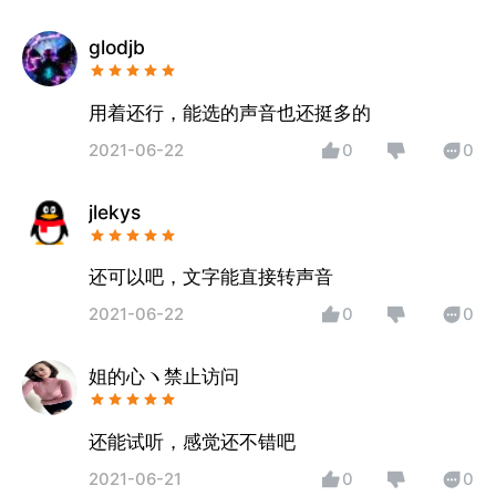
glodjb
用着还行，能选的声音也还挺多的
2021-06-22
0
0
jlekys
还可以吧，文字能直接转声音
2021-06-22
0
0
姐的心ヽ禁止访问
还能试听，感觉还不错吧
2021-06-21
0
0