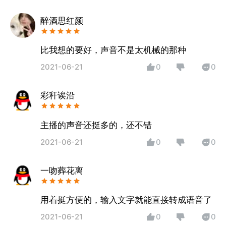
醉酒思红颜ゝ
比我想的要好，声音不是太机械的那种
2021-06-21
0
0
彩秆诶沿
主播的声音还挺多的，还不错
2021-06-21
0
0
一吻葬花离
用着挺方便的，输入文字就能直接转成语音了
2021-06-21
0
0