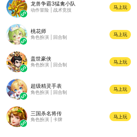
龙兽争霸3猛禽小队
马上玩
动作冒险
|
战术竞技
桃花师
马上玩
角色扮演
|
回合制
盖世豪侠
马上玩
角色扮演
|
回合制
超级精灵手表
马上玩
角色扮演
|
回合制
三国杀名将传
马上玩
角色扮演
|
卡牌