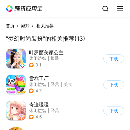
首页
游戏
相关推荐
“梦幻时尚装扮”的相关推荐(13)
叶罗丽美颜公主
休闲益智
|
换装
下载
|
动漫改编
3.1
|
精灵梦叶罗丽
雪糕工厂
休闲益智
|
经营
|
美食
下载
|
宝宝巴士
4.7
奇迹暖暖
休闲益智
|
经营
下载
|
美少女
|
动漫
4.5