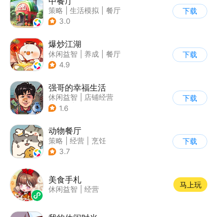
中餐厅
策略
|
生活模拟
|
餐厅
下载
|
中餐厅
3.0
爆炒江湖
休闲益智
|
养成
|
餐厅
下载
|
萌系
4.9
强哥的幸福生活
休闲益智
|
店铺经营
下载
|
卡通
|
Q版
1.6
动物餐厅
策略
|
经营
|
烹饪
下载
|
宠物
3.7
美食手札
马上玩
休闲益智
|
经营