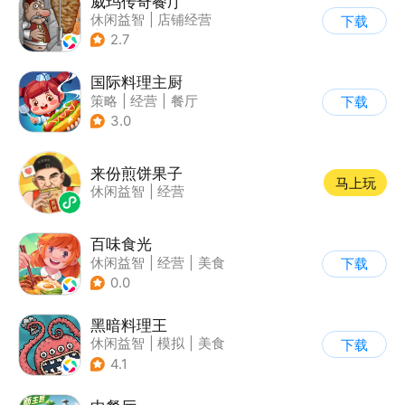
威玛传奇餐厅
休闲益智
|
店铺经营
下载
|
美食
|
卡通
2.7
国际料理主厨
策略
|
经营
|
餐厅
下载
|
学习教育
3.0
来份煎饼果子
马上玩
休闲益智
|
经营
百味食光
休闲益智
|
经营
|
美食
下载
|
卡通
0.0
黑暗料理王
休闲益智
|
模拟
|
美食
下载
|
卡通
4.1