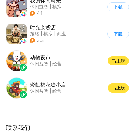
我的休闲时光
休闲益智
|
模拟
下载
4.1
时光杂货店
策略
|
模拟
|
商业
下载
|
童年
3.3
动物夜市
马上玩
休闲益智
|
经营
彩虹棉花糖小店
马上玩
休闲益智
|
经营
联系我们