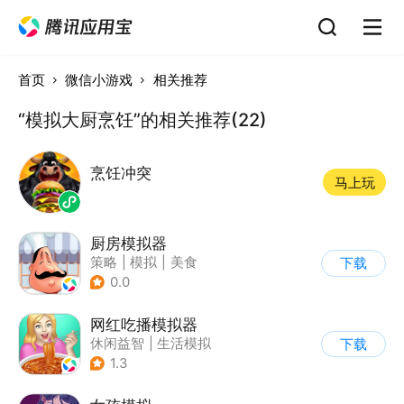
首页
微信小游戏
相关推荐
“模拟大厨烹饪”的相关推荐(22)
烹饪冲突
马上玩
厨房模拟器
策略
|
模拟
|
美食
下载
|
剧情
0.0
网红吃播模拟器
休闲益智
|
生活模拟
下载
|
美食
1.3