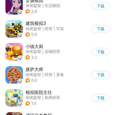
女孩模拟
休闲益智
|
生活模拟
下载
|
校园
|
卡通
2.8
建筑模拟3
休闲益智
|
经营
|
写实
下载
|
建造模拟
0.0
小镇大厨
休闲益智
|
店铺经营
下载
|
美食
|
卡通
3.2
披萨大师
休闲益智
|
经营
|
美食
下载
|
清新
0.0
模拟医院主任
休闲益智
|
机构经营
下载
|
医院
|
儿童游戏
1.0