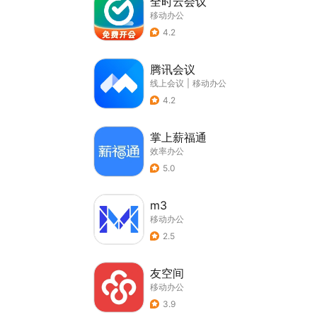
全时云会议
移动办公
4.2
腾讯会议
线上会议
|
移动办公
4.2
掌上薪福通
效率办公
5.0
m3
移动办公
2.5
友空间
移动办公
3.9