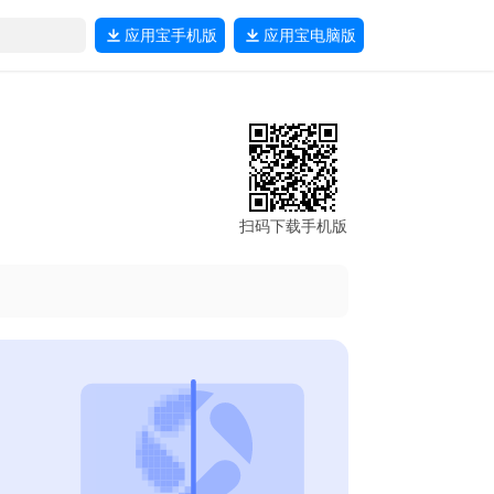
应用宝
手机版
应用宝
电脑版
扫码下载手机版