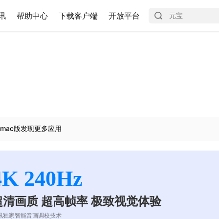
讯
帮助中心
下载客户端
开放平台
mac版发现更多应用
4K 240Hz
超清画质 超高帧率 极致视觉体验
讯独家智能音画调校技术