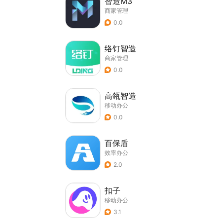
智造M3
商家管理
0.0
络钉智造
商家管理
0.0
高瓴智造
移动办公
0.0
百保盾
效率办公
2.0
扣子
移动办公
3.1