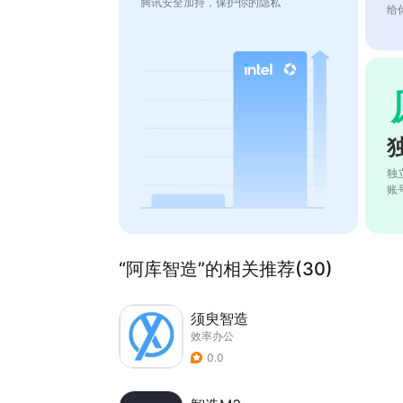
腾讯安全加持，保护你的隐私
给
独
账
“阿库智造”的相关推荐(30)
须臾智造
效率办公
0.0