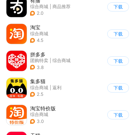
有播
综合商城
|
商品推荐
下载
2.0
淘宝
综合商城
下载
4.5
拼多多
团购特卖
|
综合商城
下载
3.8
集多猫
综合商城
|
返利
下载
|
商品推荐
2.5
淘宝特价版
综合商城
下载
3.0