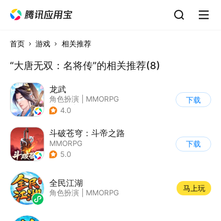
首页
游戏
相关推荐
“大唐无双：名将传”的相关推荐(8)
龙武
角色扮演
|
MMORPG
下载
|
武侠
|
开放世界
4.0
斗破苍穹：斗帝之路
MMORPG
下载
5.0
全民江湖
马上玩
角色扮演
|
MMORPG