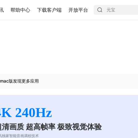
讯
帮助中心
下载客户端
开放平台
mac版发现更多应用
4K 240Hz
超清画质 超高帧率 极致视觉体验
讯独家智能音画调校技术