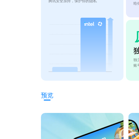
腾讯安全加持，保护你的隐私
给
独
账
预览