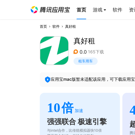
首页
游戏
软件
资
首页
软件
真好租
真好租
0.0
165下载
租车用车
应用宝mac版暂未适配该应用，可下载应用宝
10
倍
加速
强强联合 极速引擎
与intel合作，比传统模拟器快10倍
腾