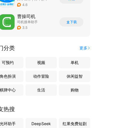
4.6
曹操司机
司机接单助手
下载
3.5
门分类
更多
可预约
视频
单机
角色扮演
动作冒险
休闲益智
棋牌中心
生活
购物
友热搜
光环助手
DeepSeek
红果免费短剧