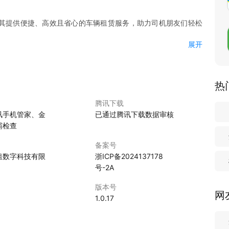
为其提供便捷、高效且省心的车辆租赁服务，助力司机朋友们轻松
展开
辆，确保品质过硬。周全的配套服务如贴心管家，伴您左右，安全
起租，还可按天灵活计费。低成本投入，为您的运营资金减压，实惠触
热
似为您的创业之旅减负松绑，资金压力荡然无存。
腾讯下载
透明，让您的租车决策心中有谱，毫无顾虑。
讯手机管家、金
已通过腾讯下载数据审核
宽适，新能源网约车主流车型完备齐整，精准匹配您的多元租车需
霸检查
定，升级即享租金优惠、优先选车、增值福利等，激励成长共发
备案号
租数字科技有限
浙ICP备2024137178
号-2A
理想选择。它能助司机告别用车困扰，在行业中畅行无忧。
版本号
网
车服务，开启省心省力省钱的运营模式。
1.0.17