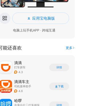
应用宝电脑版
电脑上玩手机APP · 跨端互通
可能还喜欢
更多
滴滴
打车拼车
详情
4.3
滴滴车主
司机接单助手
下载
4.6
哈啰
共享出行
|
打车拼车
详情