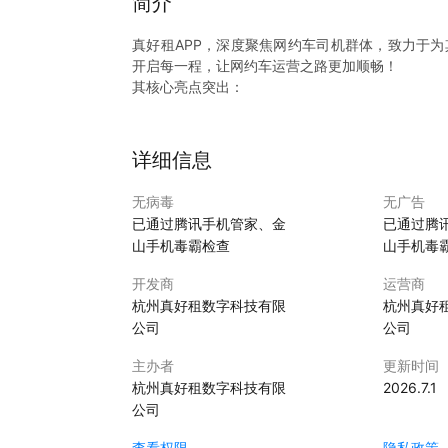
简介
真好租APP，深度聚焦网约车司机群体，致力于
开启每一程，让网约车运营之路更加顺畅！
其核心亮点突出：
【品牌直营】 官方亲力运营，以严苛标准筛选车
无虞，给予您十足信赖。
【价格至优】 租车性价比之王，仅 99 元/天
详细信息
手可及。
【免押无忧】 信用良好者尽享押金减免特权，恰
无病毒
无广告
【透明消费】 收费项目毫无隐匿，笔笔明细清晰
已通过腾讯手机管家、金
已通过腾
【车型丰富】 国民车型经济实用，中级轿车舒适
山手机毒霸检查
山手机毒
求，任您驰骋。
【会员成长】设司机会员体系，依多维度数据评
开发商
运营商
展。
杭州真好租数字科技有限
杭州真好
公司
公司
在网约车运营中，真好租APP优势明显，是司机的
主办者
更新时间
赶快下载真好租APP，体验便捷、贴心、专业的租
杭州真好租数字科技有限
2026.7.1
公司
查看权限
隐私政策