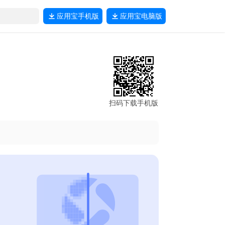
应用宝
手机版
应用宝
电脑版
扫码下载手机版