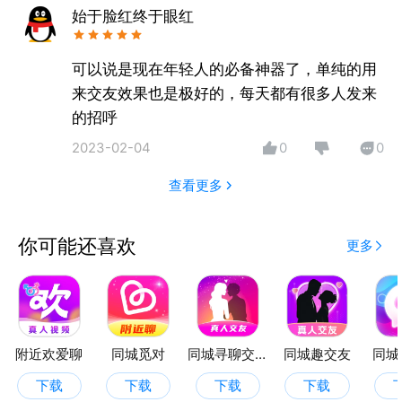
始于脸红终于眼红
可以说是现在年轻人的必备神器了，单纯的用
来交友效果也是极好的，每天都有很多人发来
的招呼
2023-02-04
0
0
查看更多
你可能还喜欢
更多
附近欢爱聊
同城觅对
同城寻聊交友
同城趣交友
同城
下载
下载
下载
下载