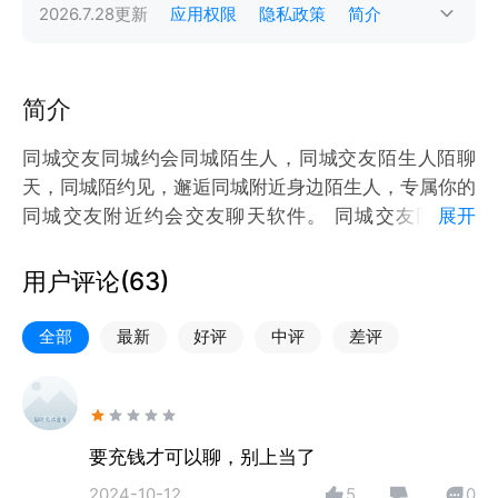
2026.7.28
更新
应用权限
隐私政策
简介
简介
同城交友同城约会同城陌生人，同城交友陌生人陌聊
天，同城陌约见，邂逅同城附近身边陌生人，专属你的
同城交友附近约会交友聊天软件。 同城交友同城约
展开
会，为陌生单身男女定位附近800米有缘人，探一探直
接拨通，面对面亲密聊，打造附近零距离同城交友聊天
用户评论(
63
)
爱聊恋爱平台，让同城人脱单交友约会不再是难题！在
这里你可以随时随地与附近高颜值陌生的TA面对面探
全部
最新
好评
中评
差评
讨探聊天交友约会。 集合同城附近单身异性在线畅聊
交友，同城交友3秒搭讪一分钟进入甜蜜互动聊天模式
全新同城交友附近约聊约见面功能，更有同城附近单身
异性24小时在线互动嗨聊，陌陌生发现身边有缘人，
要充钱才可以聊，别上当了
有料有颜值，来场不一样的同城交友同城约会聊天交友
2024-10-12
5
0