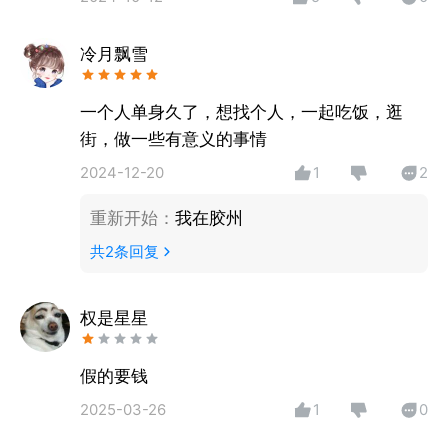
新体验。 【附近聊天】陌生人交友语音聊天平台软
件。这是一款集附近人聊天、附近陌陌交友、语音聊
冷月飘雪
天、社交于一体的面对面聊天平台，是一款附近陌陌比
邻闲聊天的超火爆全新体验的聊天交友语音聊天
APP。
一个人单身久了，想找个人，一起吃饭，逛
【陌生人约会】陌生好友探寻密聊；附近陌陌好友随时
街，做一些有意义的事情
约见，和一般相亲网站的枯燥严肃不一样，附近让你的
2024-12-20
1
2
交友充满欢乐，快乐的告别单身。让聊天交友更加丰富
有趣，告别闲聊！
重新开始
：
我在胶州
共
2
条回复
权是星星
假的要钱
2025-03-26
1
0