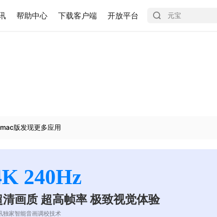
讯
帮助中心
下载客户端
开放平台
mac版发现更多应用
4K 240Hz
超清画质 超高帧率 极致视觉体验
讯独家智能音画调校技术