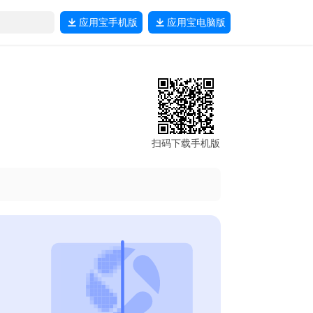
应用宝
手机版
应用宝
电脑版
扫码下载手机版