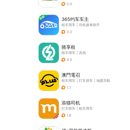
0.0
365约车车主
租车用车
|
司机接单助手
3.2
骑享租
租车用车
|
其他
4.5
澳門電召
租车用车
|
打车拼车
|
地图导航
1.7
添猫司机
打车拼车
|
租车用车
1.9