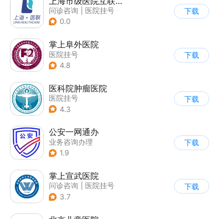
上海市级医院互联网总平台
问诊咨询
|
医院挂号
下载
|
运动社区
0.0
掌上阜外医院
医院挂号
下载
4.8
医科院肿瘤医院
医院挂号
下载
4.3
公安一网通办
业务咨询办理
下载
|
政企业务
|
综合服务
1.9
掌上宣武医院
问诊咨询
|
医院挂号
下载
3.7