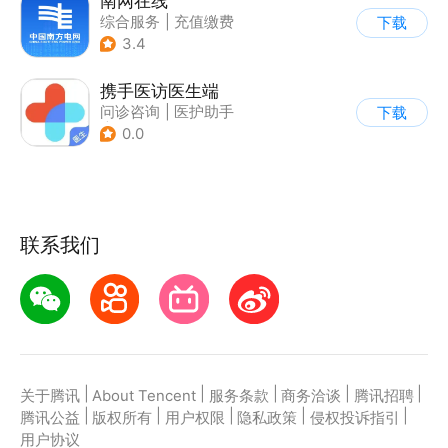
南网在线
综合服务
|
充值缴费
下载
3.4
携手医访医生端
问诊咨询
|
医护助手
下载
|
医院挂号
0.0
联系我们
|
|
|
|
|
关于腾讯
About Tencent
服务条款
商务洽谈
腾讯招聘
|
|
|
|
|
腾讯公益
版权所有
用户权限
隐私政策
侵权投诉指引
用户协议