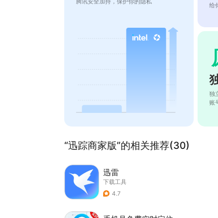
腾讯安全加持，保护你的隐私
给
独
账
“迅踪商家版”的相关推荐(30)
迅雷
下载工具
4.7