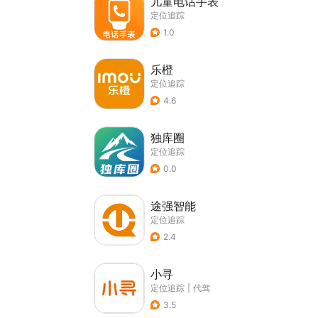
儿童电话手表
定位追踪
1.0
乐橙
定位追踪
4.6
独库圈
定位追踪
0.0
途强智能
定位追踪
2.4
小寻
定位追踪
|
代驾
3.5