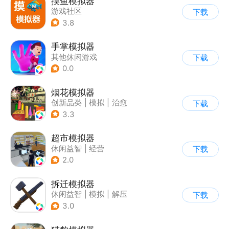
摸鱼模拟器
游戏社区
下载
3.8
手掌模拟器
其他休闲游戏
下载
0.0
烟花模拟器
创新品类
|
模拟
|
治愈
下载
|
休闲益智
3.3
超市模拟器
休闲益智
|
经营
下载
|
文字游戏
|
模拟
2.0
拆迁模拟器
休闲益智
|
模拟
|
解压
下载
|
卡通
3.0