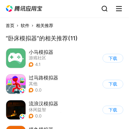
首页
软件
相关推荐
“卧床模拟器”的相关推荐(11)
小马模拟器
游戏社区
下载
4.1
过马路模拟器
其他
下载
0.0
流浪汉模拟器
休闲益智
下载
|
第一人称射击
|
生存
0.0
|
卡通