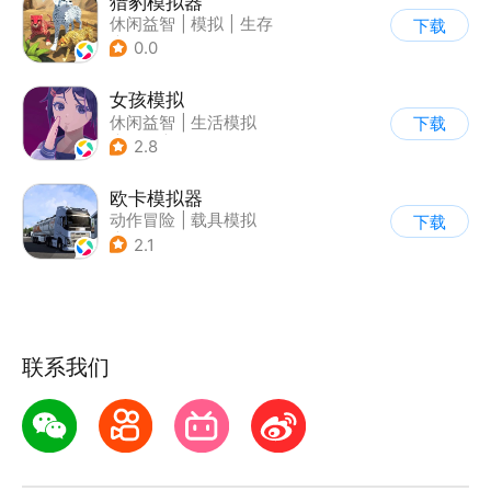
猎豹模拟器
休闲益智
|
模拟
|
生存
下载
|
写实
0.0
女孩模拟
休闲益智
|
生活模拟
下载
|
校园
|
卡通
2.8
欧卡模拟器
动作冒险
|
载具模拟
下载
|
写实
2.1
联系我们