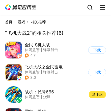
首页
游戏
相关推荐
“飞机大战2”的相关推荐(6)
全民飞机大战
休闲益智
|
弹幕射击
下载
|
飞机
|
卡通
4.7
飞机大战之全民雷电
休闲益智
|
弹幕射击
下载
|
冒险
|
雷电战机
3.0
战机：代号666
马上玩
休闲益智
|
烧脑