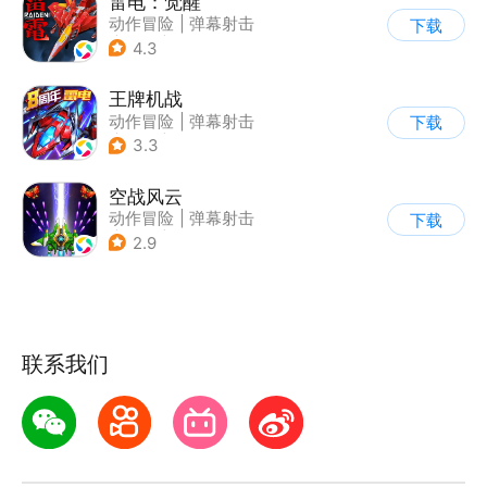
雷电：觉醒
动作冒险
|
弹幕射击
下载
|
科幻
|
怀旧
4.3
王牌机战
动作冒险
|
弹幕射击
下载
|
空战
|
雷电战机
3.3
空战风云
动作冒险
|
弹幕射击
下载
|
科幻
|
怀旧
2.9
联系我们