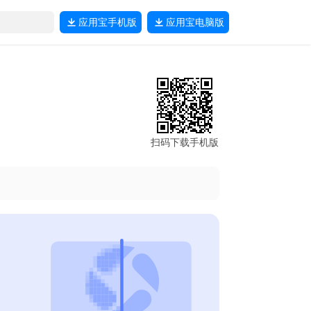
应用宝
手机版
应用宝
电脑版
扫码下载手机版