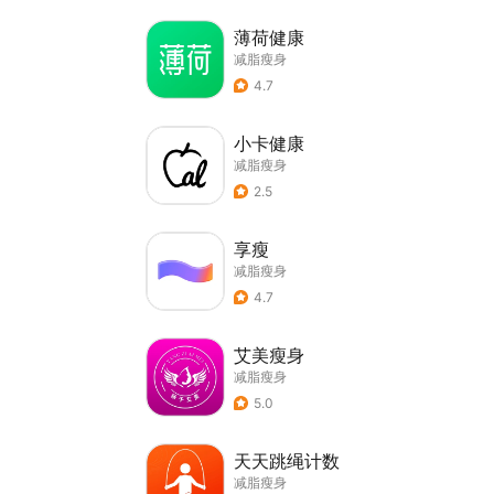
薄荷健康
减脂瘦身
4.7
小卡健康
减脂瘦身
2.5
享瘦
减脂瘦身
4.7
艾美瘦身
减脂瘦身
5.0
天天跳绳计数
减脂瘦身