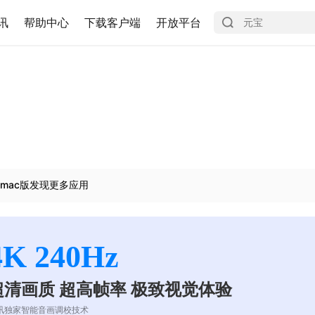
讯
帮助中心
下载客户端
开放平台
mac版发现更多应用
4K 240Hz
超清画质 超高帧率 极致视觉体验
讯独家智能音画调校技术