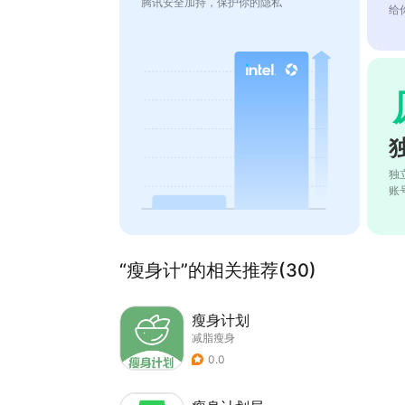
腾讯安全加持，保护你的隐私
给
独
账
“瘦身计”的相关推荐(30)
瘦身计划
减脂瘦身
0.0