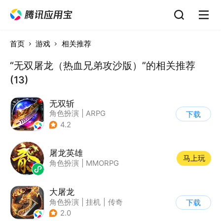
首页
游戏
相关推荐
“无双屠龙（热血兄弟攻沙版）”的相关推荐
(13)
无双斩
角色扮演
|
ARPG
下载
|
传奇
|
千人同屏
4.2
屠龙英雄
马上玩
角色扮演
|
MMORPG
大屠龙
角色扮演
|
挂机
|
传奇
下载
|
千人同屏
2.0