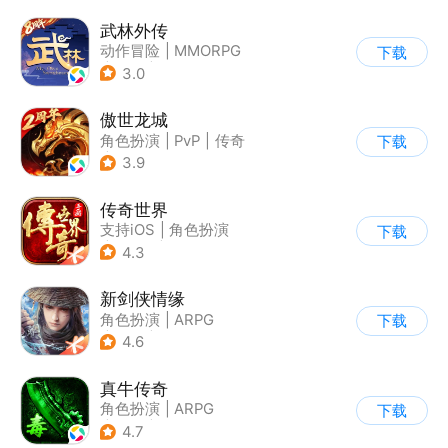
武林外传
动作冒险
|
MMORPG
下载
|
武侠
|
武林外传
3.0
傲世龙城
角色扮演
|
PvP
|
传奇
下载
|
千人同屏
3.9
传奇世界
支持iOS
|
角色扮演
下载
|
ARPG
|
传奇
4.3
新剑侠情缘
角色扮演
|
ARPG
下载
|
武侠
|
剑侠情缘
4.6
真牛传奇
角色扮演
|
ARPG
下载
|
传奇
|
千人同屏
4.7