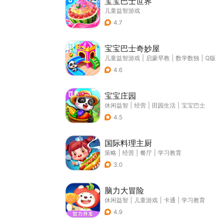
宝宝巴士世界
儿童益智游戏
4.7
宝宝巴士奇妙屋
儿童益智游戏
|
启蒙早教
|
数学数独
|
Q版
4.6
宝宝庄园
休闲益智
|
经营
|
田园生活
|
宝宝巴士
4.5
国际料理主厨
策略
|
经营
|
餐厅
|
学习教育
3.0
脑力大冒险
休闲益智
|
儿童游戏
|
卡通
|
学习教育
4.9