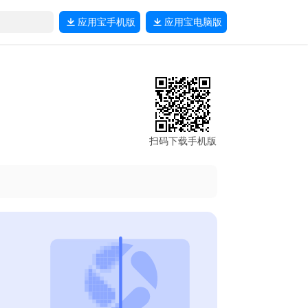
应用宝
手机版
应用宝
电脑版
扫码下载手机版