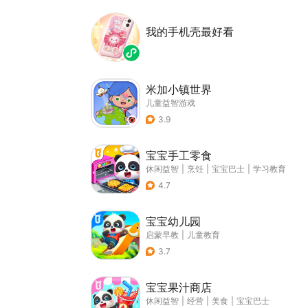
我的手机壳最好看
米加小镇世界
儿童益智游戏
3.9
宝宝手工零食
休闲益智
|
烹饪
|
宝宝巴士
|
学习教育
4.7
宝宝幼儿园
启蒙早教
|
儿童教育
3.7
宝宝果汁商店
休闲益智
|
经营
|
美食
|
宝宝巴士