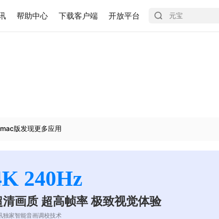
讯
帮助中心
下载客户端
开放平台
mac版发现更多应用
4K 240Hz
超清画质 超高帧率 极致视觉体验
讯独家智能音画调校技术