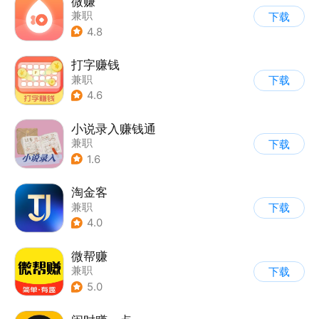
微赚
兼职
下载
4.8
打字赚钱
兼职
下载
4.6
小说录入赚钱通
兼职
下载
1.6
淘金客
兼职
下载
4.0
微帮赚
兼职
下载
5.0