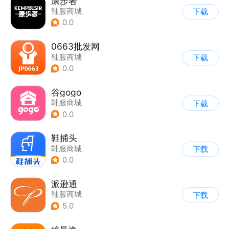
康步者
鞋服商城
下载
0.0
0663批发网
鞋服商城
下载
0.0
谷gogo
鞋服商城
下载
0.0
鞋捕头
鞋服商城
下载
0.0
派逊通
鞋服商城
下载
5.0