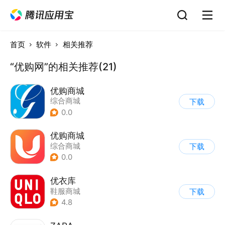
首页
软件
相关推荐
“优购网”的相关推荐(21)
优购商城
综合商城
下载
0.0
优购商城
综合商城
下载
0.0
优衣库
鞋服商城
下载
4.8