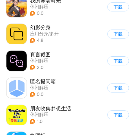
我的养老时光
休闲解压
下载
0.0
幻影分身
应用分身/多开
下载
|
休闲解压
4.8
真言截图
休闲解压
下载
2.0
匿名提问箱
休闲解压
下载
0.0
朋友收集梦想生活
休闲解压
下载
1.0