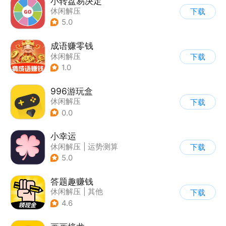
小转盘易决定
休闲解压
下载
5.0
成语赚零钱
休闲解压
下载
1.0
996游玩盒
休闲解压
下载
0.0
小幸运
休闲解压
|
运势测算
下载
5.0
答题趣赚钱
休闲解压
|
其他
下载
|
知识问答
4.6