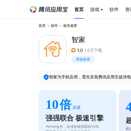
首页
游戏
软件
资
首页
软件
相关推荐
智家
1.0
1.5万下载
智能家居
智家
为手机应用，需先安装腾讯应用宝提供电
10
倍
加速
强强联合 极速引擎
与intel合作，比传统模拟器快10倍
腾