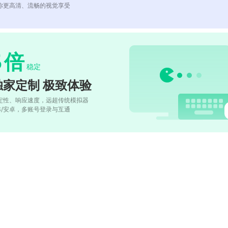
你更高清、流畅的视觉享受
5
倍
稳定
独家定制 极致体验
定性、响应速度，远超传统模拟器
OS/安卓，多账号登录与互通