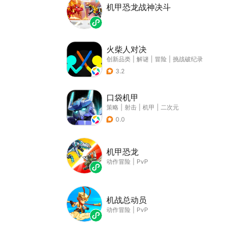
机甲恐龙战神决斗
火柴人对决
创新品类
|
解谜
|
冒险
|
挑战破纪录
3.2
口袋机甲
策略
|
射击
|
机甲
|
二次元
0.0
机甲恐龙
动作冒险
|
PvP
机战总动员
动作冒险
|
PvP