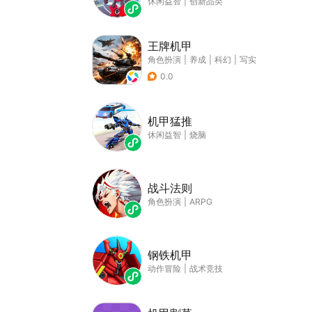
休闲益智
|
创新品类
王牌机甲
角色扮演
|
养成
|
科幻
|
写实
0.0
机甲猛推
休闲益智
|
烧脑
战斗法则
角色扮演
|
ARPG
钢铁机甲
动作冒险
|
战术竞技