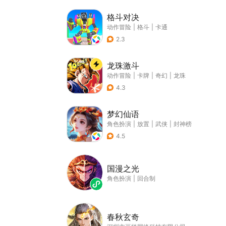
格斗对决
动作冒险
|
格斗
|
卡通
2.3
龙珠激斗
动作冒险
|
卡牌
|
奇幻
|
龙珠
4.3
梦幻仙语
角色扮演
|
放置
|
武侠
|
封神榜
4.5
国漫之光
角色扮演
|
回合制
春秋玄奇