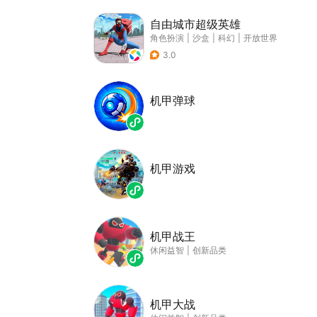
自由城市超级英雄
角色扮演
|
沙盒
|
科幻
|
开放世界
3.0
机甲弹球
机甲游戏
机甲战王
休闲益智
|
创新品类
机甲大战