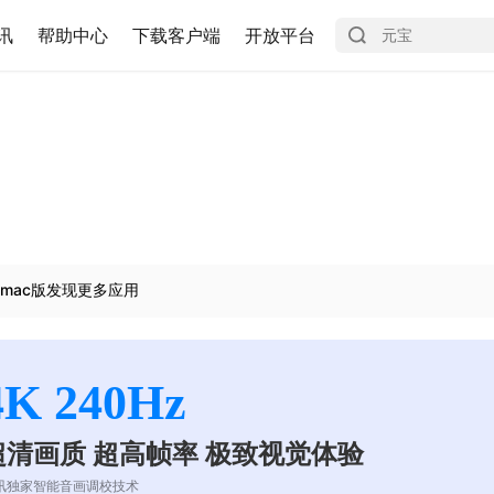
讯
帮助中心
下载客户端
开放平台
mac版发现更多应用
4K 240Hz
超清画质 超高帧率 极致视觉体验
讯独家智能音画调校技术