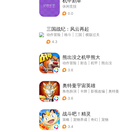
机甲割草
休闲竞技
0.0
三国战纪：风云再起
动作冒险
|
格斗
|
三国
|
横版过关
4.3
熊出没之机甲熊大
动作冒险
|
射击
|
机甲
|
熊出没
3.6
奥特曼宇宙英雄
角色扮演
|
卡牌
|
影视改编
|
奥特曼
3.6
战斗吧！精灵
策略
|
宠物养成
|
奇幻
|
宠物
3.4