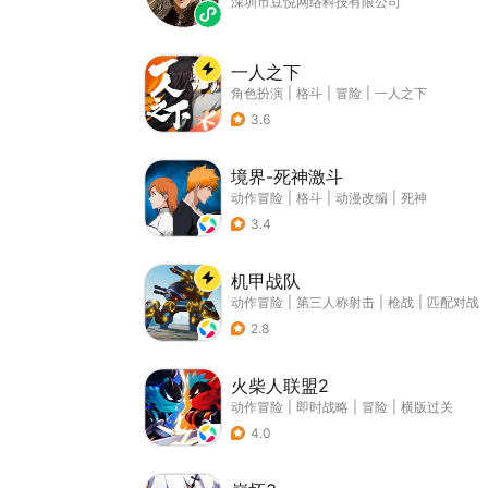
深圳市豆悦网络科技有限公司
一人之下
角色扮演
|
格斗
|
冒险
|
一人之下
3.6
境界-死神激斗
动作冒险
|
格斗
|
动漫改编
|
死神
3.4
机甲战队
动作冒险
|
第三人称射击
|
枪战
|
匹配对战
2.8
火柴人联盟2
动作冒险
|
即时战略
|
冒险
|
横版过关
4.0