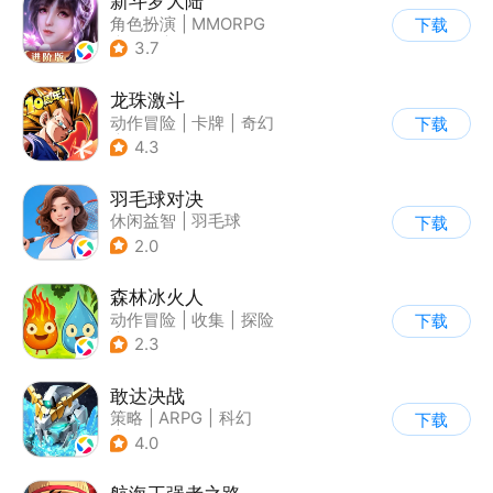
新斗罗大陆
角色扮演
|
MMORPG
下载
|
奇幻
|
斗罗大陆
3.7
龙珠激斗
动作冒险
|
卡牌
|
奇幻
下载
|
龙珠
4.3
羽毛球对决
休闲益智
|
羽毛球
下载
2.0
森林冰火人
动作冒险
|
收集
|
探险
下载
|
儿童游戏
2.3
敢达决战
策略
|
ARPG
|
科幻
下载
|
敢达
4.0