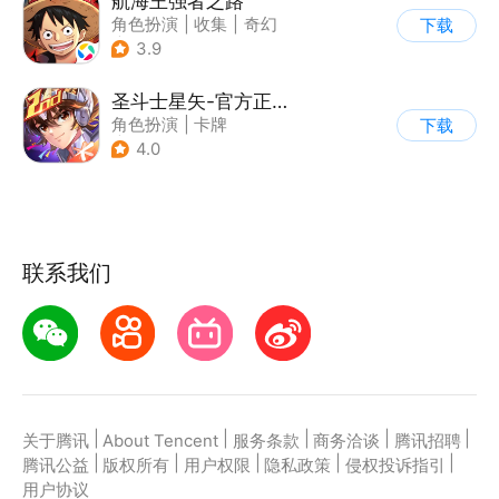
航海王强者之路
角色扮演
|
收集
|
奇幻
下载
|
海贼王
3.9
圣斗士星矢-官方正版(腾讯)
角色扮演
|
卡牌
下载
|
动漫改编
4.0
|
圣斗士星矢
联系我们
|
|
|
|
|
关于腾讯
About Tencent
服务条款
商务洽谈
腾讯招聘
|
|
|
|
|
腾讯公益
版权所有
用户权限
隐私政策
侵权投诉指引
用户协议