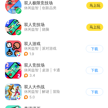
双人极限竞技场
马上玩
休闲益智
|
创新品类
双人竞技场
马上玩
休闲益智
|
烧脑
双人游戏
休闲益智
|
派对游戏
下载
1.9
双人竞技场
休闲益智
|
桌游
|
卡通
下载
3.4
双人大作战
休闲益智
|
解谜
|
冒险
下载
|
派对游戏
5.0