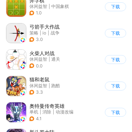
井字棋
休闲益智
|
中国象棋
下载
1.0
弓箭手大作战
策略
|
io
|
战争
下载
|
非对称竞技
3.0
火柴人对战
休闲益智
|
通关
下载
|
火柴人
0.0
猫和老鼠
休闲益智
|
跑酷
下载
|
动漫改编
|
猫和老鼠
3.3
奥特曼传奇英雄
单机
|
消除
|
动漫改编
下载
|
奥特曼
4.1