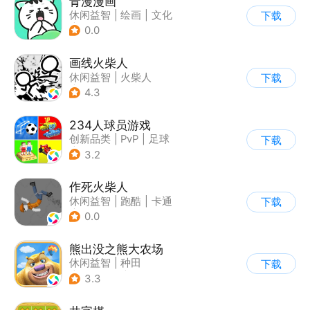
青漫漫画
休闲益智
|
绘画
|
文化
下载
|
二次元
0.0
画线火柴人
休闲益智
|
火柴人
下载
|
DIY
4.3
234人球员游戏
创新品类
|
PvP
|
足球
下载
|
千人同屏
3.2
作死火柴人
休闲益智
|
跑酷
|
卡通
下载
|
62游戏
0.0
熊出没之熊大农场
休闲益智
|
种田
下载
|
田园生活
|
熊出没
3.3