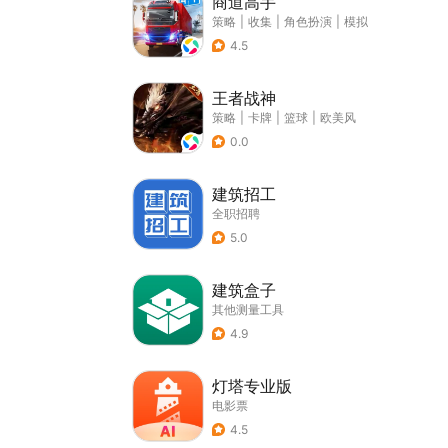
商道高手
策略
|
收集
|
角色扮演
|
模拟
4.5
王者战神
策略
|
卡牌
|
篮球
|
欧美风
0.0
建筑招工
全职招聘
5.0
建筑盒子
其他测量工具
4.9
灯塔专业版
电影票
4.5