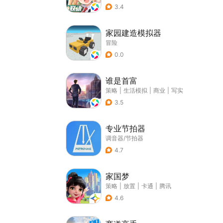
3.4
家园建造模拟器
冒险
0.0
谁是首富
策略
|
生活模拟
|
商业
|
写实
3.5
专业节拍器
调音器/节拍器
4.7
家国梦
策略
|
放置
|
卡通
|
腾讯
4.6