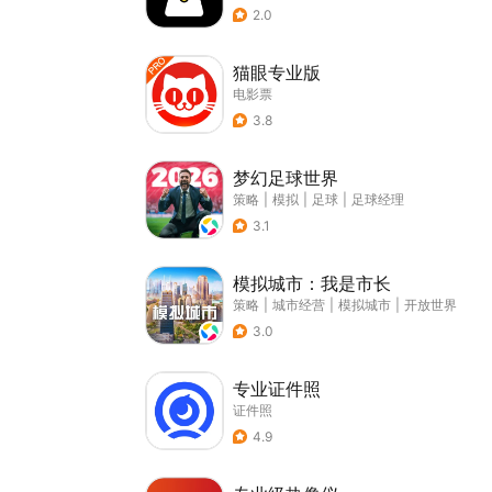
2.0
猫眼专业版
电影票
3.8
梦幻足球世界
策略
|
模拟
|
足球
|
足球经理
3.1
模拟城市：我是市长
策略
|
城市经营
|
模拟城市
|
开放世界
3.0
专业证件照
证件照
4.9