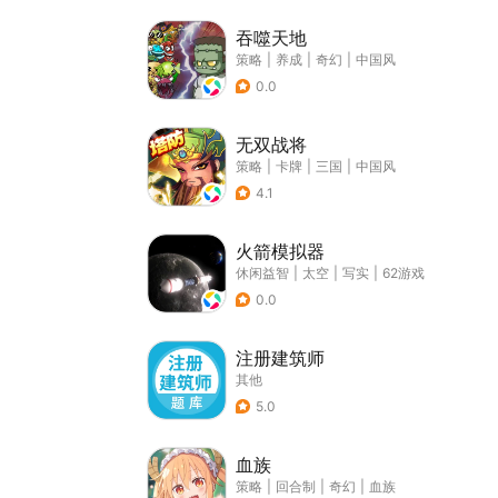
吞噬天地
策略
|
养成
|
奇幻
|
中国风
0.0
无双战将
策略
|
卡牌
|
三国
|
中国风
4.1
火箭模拟器
休闲益智
|
太空
|
写实
|
62游戏
0.0
注册建筑师
其他
5.0
血族
策略
|
回合制
|
奇幻
|
血族