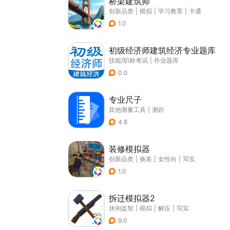
桥梁建筑师
创新品类
|
模拟
|
学习教育
|
卡通
1.0
初级经济师建筑经济专业题库
技能/职称考试
|
作业题库
0.0
专业尺子
其他测量工具
|
测距
4.8
装修模拟器
创新品类
|
换装
|
女性向
|
写实
1.0
拆迁模拟器2
休闲益智
|
模拟
|
解压
|
写实
9.0